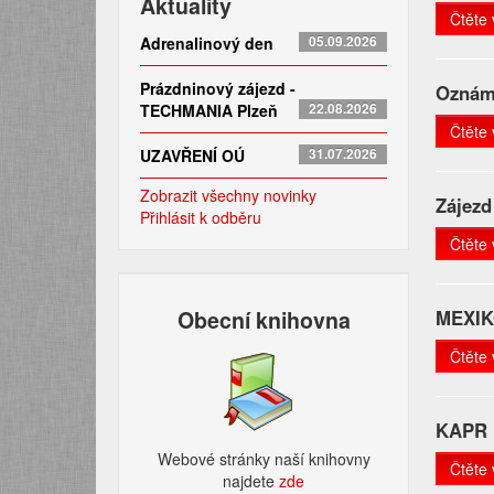
Aktuality
Čtěte 
Adrenalinový den
05.09.2026
Prázdninový zájezd -
Oznáme
TECHMANIA Plzeň
22.08.2026
Čtěte 
UZAVŘENÍ OÚ
31.07.2026
Zobrazit všechny novinky
Zájezd
Přihlásit k odběru
Čtěte 
Obecní knihovna
MEXIK
Čtěte 
KAPR 
Webové stránky naší knihovny
Čtěte 
najdete
zde​