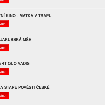
NÍ KINO - MATKA V TRAPU
více
OJAKUBSKÁ MŠE
více
ERT QUO VADIS
více
A STARÉ POVĚSTI ČESKÉ
více