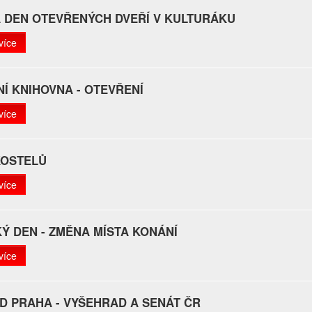
A DEN OTEVŘENÝCH DVEŘÍ V KULTURÁKU
více
Í KNIHOVNA - OTEVŘENÍ
více
KOSTELŮ
více
Ý DEN - ZMĚNA MÍSTA KONÁNÍ
více
D PRAHA - VYŠEHRAD A SENÁT ČR