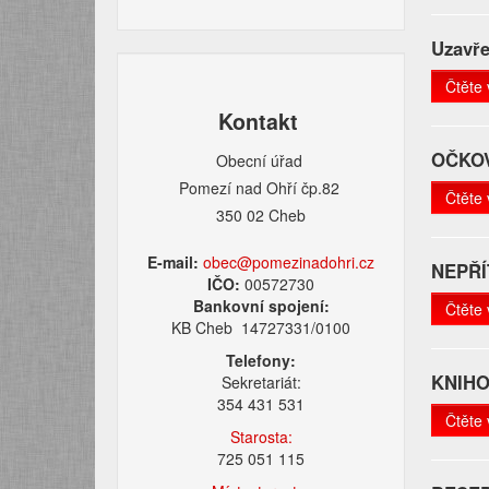
Uzavř
Čtěte 
Kontakt
OČKOV
Obecní úřad
Pomezí nad Ohří čp.82
Čtěte 
350 02 Cheb
E-mail:
obec@pomezinadohri.cz
NEPŘ
IČO:
00572730
Bankovní spojení:
Čtěte 
KB Cheb 14727331/0100
Telefony:
KNIHO
Sekretariát:
354 431 531
Čtěte 
Starosta:
725 051 115