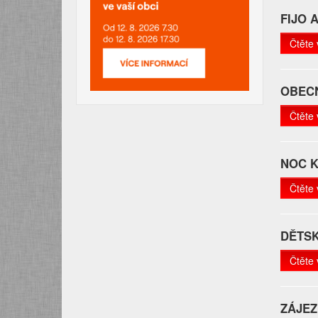
FIJO 
Čtěte 
OBECN
Čtěte 
NOC 
Čtěte 
DĚTSK
Čtěte 
ZÁJEZ