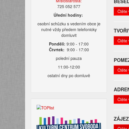
Místostarosta:
BESED
725 052 577
Čtěte 
Úřední hodiny:
osobní schůzku s vedením obce je
nutné vždy předem telefonicky
TVOŘI
domluvit
Čtěte 
Pondělí:
9:00 - 17:00
Čtvrtek:
9:00 - 17:00
polední pauza
POMEZ
11:00-12:00
Čtěte 
ostatní dny po domluvě
ADREN
Čtěte 
ZÁJEZ
Čtěte 