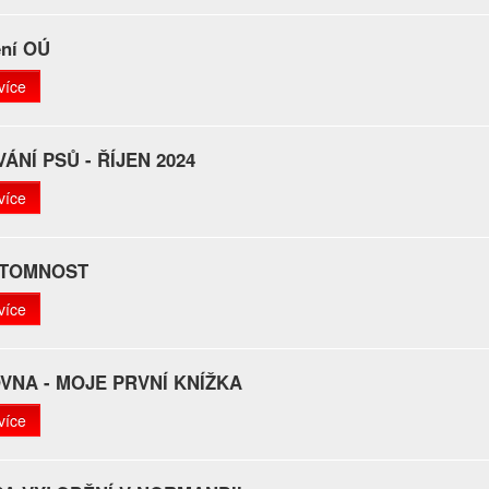
ení OÚ
více
ÁNÍ PSŮ - ŘÍJEN 2024
více
ÍTOMNOST
více
VNA - MOJE PRVNÍ KNÍŽKA
více