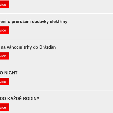
více
ní o přerušení dodávky elektřiny
více
 na vánoční trhy do Drážďan
více
O NIGHT
více
DO KAŽDÉ RODINY
více