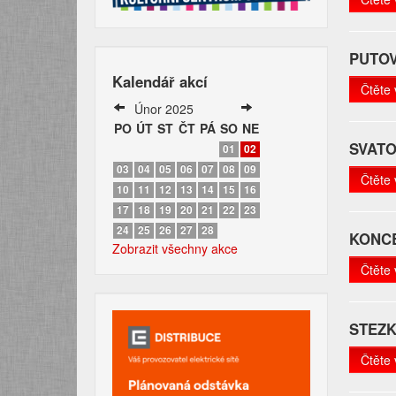
PUTOV
Kalendář akcí
Čtěte 
Únor 2025
PO
ÚT
ST
ČT
PÁ
SO
NE
SVAT
01
02
03
04
05
06
07
08
09
Čtěte 
10
11
12
13
14
15
16
17
18
19
20
21
22
23
24
25
26
27
28
KONC
Zobrazit všechny akce
Čtěte 
STEZK
Čtěte 