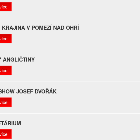
více
 KRAJINA V POMEZÍ NAD OHŘÍ
více
 ANGLIČTINY
více
 SHOW JOSEF DVOŘÁK
více
ETÁRIUM
více