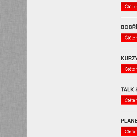
Čtěte 
BOBŘÍ
Čtěte 
KURZY
Čtěte 
TALK
Čtěte 
PLAN
Čtěte 