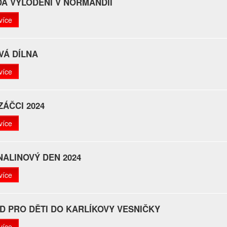
A VYLODĚNÍ V NORMANDII
více
VÁ DÍLNA
více
ÁČCI 2024
více
ALINOVÝ DEN 2024
více
D PRO DĚTI DO KARLÍKOVY VESNIČKY
více