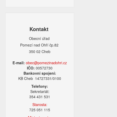
Kontakt
Obecní úřad
Pomezí nad Ohří čp.82
350 02 Cheb
E-mail:
obec@pomezinadohri.cz
IČO:
00572730
Bankovní spojení:
KB Cheb 14727331/0100
Telefony:
Sekretariát:
354 431 531
Starosta:
725 051 115