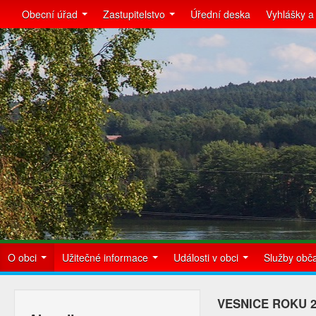
Obecní úřad
Zastupitelstvo
Úřední deska
Vyhlášky a
O obci
Užitečné informace
Události v obci
Služby ob
VESNICE ROKU 2