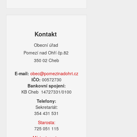
Kontakt
Obecní úřad
Pomezí nad Ohří čp.82
350 02 Cheb
E-mail:
obec@pomezinadohri.cz
IČO:
00572730
Bankovní spojení:
KB Cheb 14727331/0100
Telefony:
Sekretariát:
354 431 531
Starosta:
725 051 115