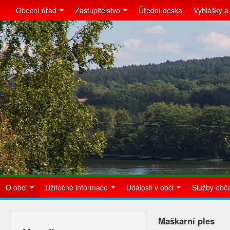
Obecní úřad
Zastupitelstvo
Úřední deska
Vyhlášky a
O obci
Užitečné informace
Události v obci
Služby ob
Maškarní ples