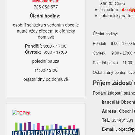
Místostarosta:
350 02 Cheb
725 052 577
e-mailem:
obec@p
telefonicky na tel
Úřední hodiny:
osobní schůzku s vedením obce je
nutné vždy předem telefonicky
Úřední hodiny:
domluvit
Pondělí 9:00 - 17:00 h
Pondělí:
9:00 - 17:00
Čtvrtek:
9:00 - 17:00
Čtvrtek 9:00 - 17:00 
polední pauza
Polední pauza 11:00 -
11:00-12:00
Ostatní dny po domluvě
ostatní dny po domluvě
Příjem žádostí
Podání žádostí, stížn
kancelář Obecn
Adresa:
Obecní 
Tel.:
354431531
E-mail :
obec@po