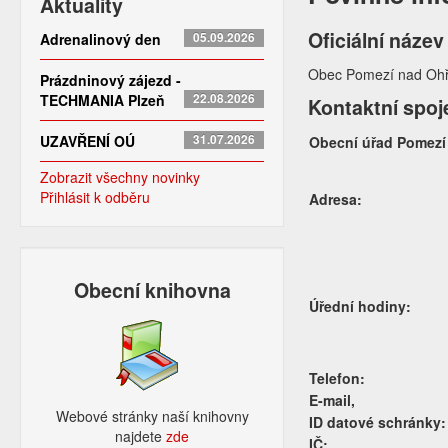
Aktuality
Oficiální název
Adrenalinový den
05.09.2026
Obec Pomezí nad Ohř
Prázdninový zájezd -
TECHMANIA Plzeň
22.08.2026
Kontaktní spoj
UZAVŘENÍ OÚ
31.07.2026
Obecní úřad Pomezí
Zobrazit všechny novinky
Přihlásit k odběru
Adresa:
Obecní knihovna
Úřední hodiny:
Telefon:
E-mail,
Webové stránky naší knihovny
ID datové schránky:
najdete
zde​
IČ: