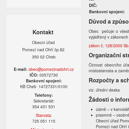
DIČ:
Bankovní spojení:
Důvod a způso
Kontakt
Obec pečuje o všestr
vyjádřený v zákonech 
Obecní úřad
zákon č. 128/2000 Sb.
Pomezí nad Ohří čp.82
Organizační st
350 02 Cheb
Činnost obecního úřa
E-mail:
obec@pomezinadohri.cz
místostarosta a zaměs
IČO:
00572730
Rozpočty a sc
Bankovní spojení:
KB Cheb 14727331/0100
viz. úřední deska
Telefony:
Žádosti o info
Sekretariát:
354 431 531
ústně – v kancelář
písemně – osobně
Starosta:
Obecní úřad Pome
725 051 115
Pomezí nad Ohří 