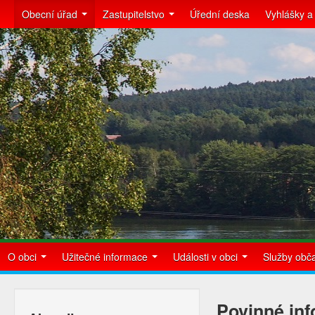
Obecní úřad
Zastupitelstvo
Úřední deska
Vyhlášky a
O obci
Užitečné informace
Události v obci
Služby ob
Povinné in