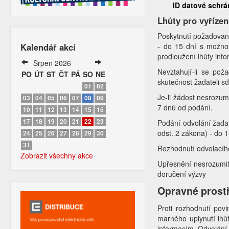
ID datové schr
Lhůty pro vyřízen
Poskytnutí požadované
- do 15 dní s možnos
Kalendář akcí
prodloužení lhůty info
Srpen 2026
Nevztahují-li se pož
PO
ÚT
ST
ČT
PÁ
SO
NE
skutečnost žadateli s
01
02
Je-li žádost nesrozum
03
04
05
06
07
08
09
7 dnů od podání.
10
11
12
13
14
15
16
17
18
19
20
21
22
23
Podání odvolání žadat
odst. 2 zákona) - do 
24
25
26
27
28
29
30
31
Rozhodnutí odvolacíh
Zobrazit všechny akce
Upřesnění nesrozumit
doručení výzvy
Opravné prost
Proti rozhodnutí pov
marného uplynutí lhů
informacím. Odvolání 