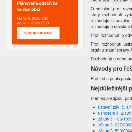
O odvolání proti roz
který rozhodnutí vyd
rozhoduje o odvolání
rozhoduje o odvolání t
Proti rozhodnutí o odv
Proti rozhodnutí úst
orgánu státní správy.
Rozhodnutí o odmítnu
Návody pro řeš
Přehled a popis postu
Nejdůležitější 
Přehled předpisů, pod
ústavní zák. č. 1/
usnesení č. 2/199
zákon č. 106/199
zákon č. 227/200
zákon č. 500/200