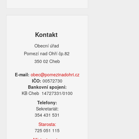
Kontakt
Obecní úřad
Pomezí nad Ohří čp.82
350 02 Cheb
E-mail:
obec@pomezinadohri.cz
IČO:
00572730
Bankovní spojení:
KB Cheb 14727331/0100
Telefony:
Sekretariát:
354 431 531
Starosta:
725 051 115