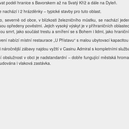
vat podél hranice s Bavorskem až na Svatý Kříž a dále na Dyleň.
e nachází i 2 hrázděnky – typické stavby pro tuto oblast.
, severně od obce, v blízkosti železničního můstku, se nachází jeden
jsou opředeny pověstmi. Jejich vysoký výskyt je v příhraničních oblaste
ou smrt, jako součást trestu a smíření se s Bohem i lidmi, jako hranič
ení nabízí místní restaurace „U Přístavu“ s malou ubytovací kapacitou
i náročnější zábavy najdou vyžití v Casinu Admiral s kompletními služb
í obslužnost v obci je nadstandardní – dobře fungující městská hrom
budována i vlaková zastávka.