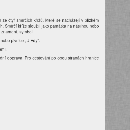
 ze čtyř smírčích křížů, které se nacházejí v blízkém
ch. Smírčí kříže sloužili jako památka na násilnou nebo
ní znamení, symbol.
 nebo pivnice „U Edy“.
ami.
adní doprava. Pro cestování po obou stranách hranice