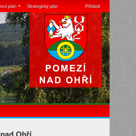
mní plán
Strategický plán
Přihlásit
 nad Ohří