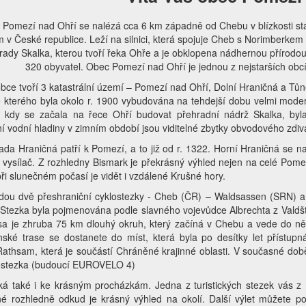
Pomezí nad Ohří se nalézá cca 6 km západně od Chebu v blízkosti stát
m v České republice. Leží na silnici, která spojuje Cheb s Norimberke
rady Skalka, kterou tvoří řeka Ohře a je obklopena nádhernou přírodo
320 obyvatel. Obec Pomezí nad Ohří je jednou z nejstarších ob
ce tvoří 3 katastrální území – Pomezí nad Ohří, Dolní Hraničná a Tůn
e kterého byla okolo r. 1900 vybudována na tehdejší dobu velmi moder
 kdy se začala na řece Ohří budovat přehradní nádrž Skalka, byla
í vodní hladiny v zimním období jsou viditelné zbytky obvodového zdiv
da Hraničná patří k Pomezí, a to již od r. 1322. Horní Hraničná se na
í vysílač. Z rozhledny Bismark je překrásný výhled nejen na celé Pome
ři slunečném počasí je vidět i vzdálené Krušné hory.
dou dvě přeshraniční cyklostezky - Cheb (ČR) – Waldsassen (SRN) 
 Stezka byla pojmenována podle slavného vojevůdce Albrechta z Valdš
asa je zhruba 75 km dlouhý okruh, který začíná v Chebu a vede do n
jnské trase se dostanete do míst, která byla po desítky let přístu
Rathsam, která je součástí Chráněné krajinné oblasti.
V současné dob
klostezka (budoucí EUROVELO 4)
áká také i ke krásným procházkám. Jedna z turistických stezek vás 
é rozhledně odkud je krásný výhled na okolí. Další výlet můžete po