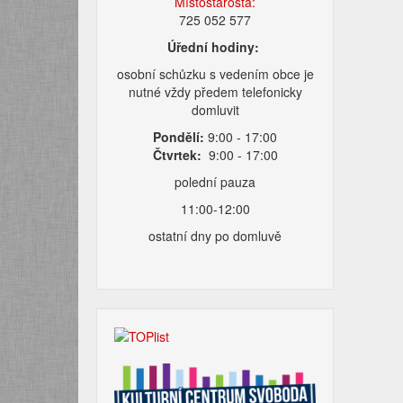
Místostarosta:
725 052 577
Úřední hodiny:
osobní schůzku s vedením obce je
nutné vždy předem telefonicky
domluvit
Pondělí:
9:00 - 17:00
Čtvrtek:
9:00 - 17:00
polední pauza
11:00-12:00
ostatní dny po domluvě