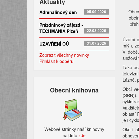
Aktuality
Obec 
Adrenalinový den
05.09.2026
obcí
přeh
Prázdninový zájezd -
TECHMANIA Plzeň
22.08.2026
Území ob
UZAVŘENÍ OÚ
31.07.2026
mlýn, z
V době,
Zobrazit všechny novinky
snižován
Přihlásit k odběru
Také osa
televizn
Lázně, p
Obecní knihovna
Obcí ve
(SRN)).
cyklotr
Valdšte
oblastí 
je i cy
Webové stránky naší knihovny
Okolí l
najdete
zde​
obnoven