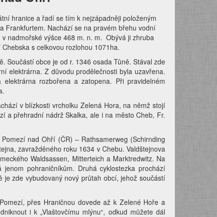
ní hranice a řadí se tím k nejzápadněji položeným
m a Frankfurtem. Nachází se na pravém břehu vodní
u v nadmořské výšce 468 m. n. m. Obývá ji zhruba
cí Chebska s celkovou rozlohou 1071ha.
ě. Součástí obce je od r. 1346 osada Tůně. Stával zde
ní elektrárna. Z důvodu prodělečnosti byla uzavřena.
 elektrárna rozbořena a zatopena. Při pravidelném
a.
chází v blízkosti vrcholku Zelená Hora, na němž stojí
zí a přehradní nádrž Skalka, ale i na město Cheb, Fr.
a Pomezí nad Ohří (ČR) – Rathsamerweg (Schirnding
tejna, zavražděného roku 1634 v Chebu. Valdštejnova
ěmeckého Waldsassen, Mitterteich a Marktredwitz. Na
pná jenom pohraničníkům. Druhá cyklostezka prochází
ě je zde
vybudovaný nový průtah obcí
, jehož
součástí
z Pomezí, přes Hraničnou dovede až k Zelené Hoře a
dniknout i k „Vlaštovčímu mlýnu“, odkud můžete dál