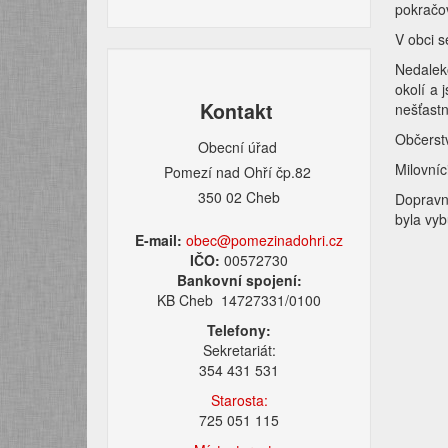
pokračo
V obci s
Nedaleko
okolí a 
Kontakt
nešťastn
Občerstv
Obecní úřad
Milovníc
Pomezí nad Ohří čp.82
350 02 Cheb
Dopravn
byla vy
E-mail:
obec@pomezinadohri.cz
IČO:
00572730
Bankovní spojení:
KB Cheb 14727331/0100
Telefony:
Sekretariát:
354 431 531
Starosta:
725 051 115