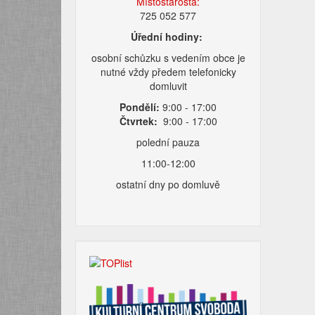
Místostarosta:
725 052 577
Úřední hodiny:
osobní schůzku s vedením obce je
nutné vždy předem telefonicky
domluvit
Pondělí:
9:00 - 17:00
Čtvrtek:
9:00 - 17:00
polední pauza
11:00-12:00
ostatní dny po domluvě