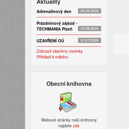
Aktuality
Adrenalinový den
05.09.2026
Prázdninový zájezd -
TECHMANIA Plzeň
22.08.2026
UZAVŘENÍ OÚ
31.07.2026
Zobrazit všechny novinky
Přihlásit k odběru
Obecní knihovna
Webové stránky naší knihovny
najdete
zde​