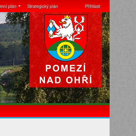
mní plán
Strategický plán
Přihlásit