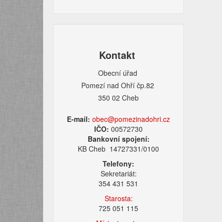
Kontakt
Obecní úřad
Pomezí nad Ohří čp.82
350 02 Cheb
E-mail:
obec@pomezinadohri.cz
IČO:
00572730
Bankovní spojení:
KB Cheb 14727331/0100
Telefony:
Sekretariát:
354 431 531
Starosta:
725 051 115