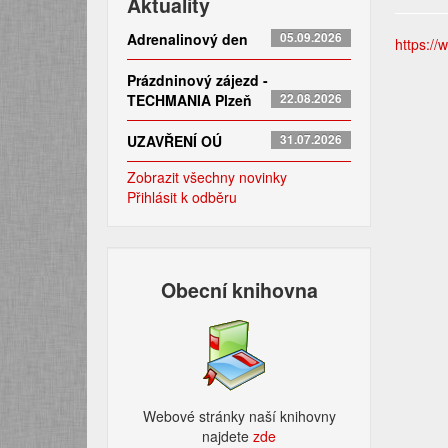
Aktuality
Adrenalinový den
05.09.2026
https://
Prázdninový zájezd -
TECHMANIA Plzeň
22.08.2026
UZAVŘENÍ OÚ
31.07.2026
Zobrazit všechny novinky
Přihlásit k odběru
Obecní knihovna
Webové stránky naší knihovny
najdete
zde​