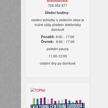
Místostarosta:
725 052 577
Úřední hodiny:
osobní schůzku s vedením obce je
nutné vždy předem telefonicky
domluvit
Pondělí:
9:00 - 17:00
Čtvrtek:
9:00 - 17:00
polední pauza
11:00-12:00
ostatní dny po domluvě