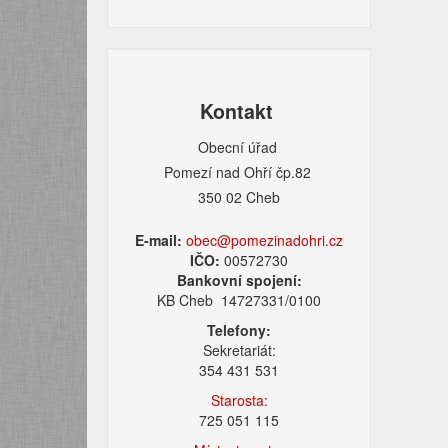
Kontakt
Obecní úřad
Pomezí nad Ohří čp.82
350 02 Cheb
E-mail:
obec@pomezinadohri.cz
IČO:
00572730
Bankovní spojení:
KB Cheb 14727331/0100
Telefony:
Sekretariát:
354 431 531
Starosta:
725 051 115