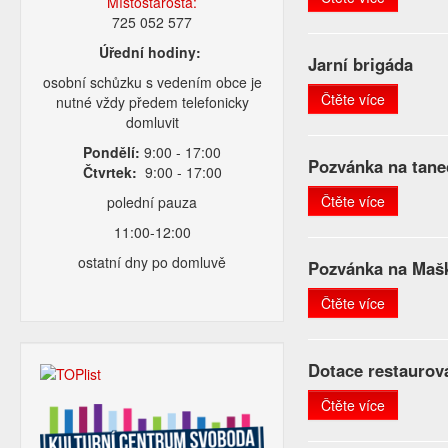
Místostarosta:
725 052 577
Úřední hodiny:
Jarní brigáda
osobní schůzku s vedením obce je
Čtěte více
nutné vždy předem telefonicky
domluvit
Pondělí:
9:00 - 17:00
Pozvánka na tane
Čtvrtek:
9:00 - 17:00
Čtěte více
polední pauza
11:00-12:00
ostatní dny po domluvě
Pozvánka na Mašk
Čtěte více
Dotace restaurová
Čtěte více