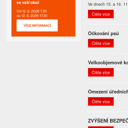
Ve dnech 15. a 16. 1
Čtěte více
Očkování psů
Čtěte více
Velkoobjemové ko
Čtěte více
Omezení úředníc
Čtěte více
ZVÝŠENÍ BEZPEČ