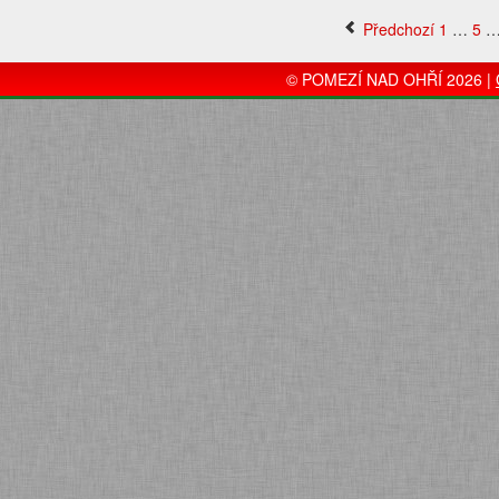
Předchozí
1
…
5
© POMEZÍ NAD OHŘÍ 2026 |