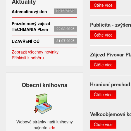
Aktuality
Čtěte více
Adrenalinový den
05.09.2026
Prázdninový zájezd -
Publicita - zvýše
TECHMANIA Plzeň
22.08.2026
Čtěte více
UZAVŘENÍ OÚ
31.07.2026
Zobrazit všechny novinky
Zájezd Pivovar Pl
Přihlásit k odběru
Čtěte více
Obecní knihovna
Hraniční přechod
Čtěte více
Velkoobjemové ko
Webové stránky naší knihovny
Čtěte více
najdete
zde​