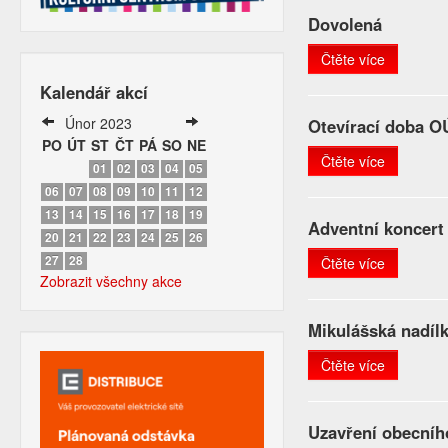
Dovolená
Čtěte více
Kalendář akcí
Únor 2023
Otevírací doba O
PO
ÚT
ST
ČT
PÁ
SO
NE
Čtěte více
01
02
03
04
05
06
07
08
09
10
11
12
13
14
15
16
17
18
19
Adventní koncert
20
21
22
23
24
25
26
27
28
Čtěte více
Zobrazit všechny akce
Mikulášská nadíl
Čtěte více
Uzavření obecníh