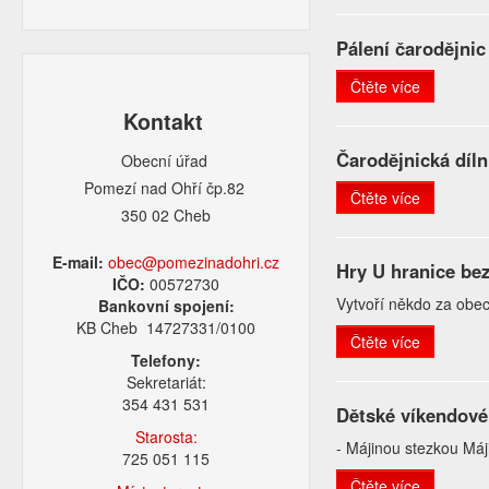
Pálení čarodějnic
Čtěte více
Kontakt
Čarodějnická díln
Obecní úřad
Pomezí nad Ohří čp.82
Čtěte více
350 02 Cheb
E-mail:
obec@pomezinadohri.cz
Hry U hranice bez
IČO:
00572730
Vytvoří někdo za obe
Bankovní spojení:
KB Cheb 14727331/0100
Čtěte více
Telefony:
Sekretariát:
354 431 531
Dětské víkendové
Starosta:
- Májinou stezkou Máji
725 051 115
Čtěte více