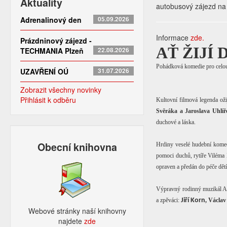
Aktuality
autobusový zájezd na
Adrenalinový den
05.09.2026
Informace
zde.
Prázdninový zájezd -
AŤ ŽIJÍ
TECHMANIA Plzeň
22.08.2026
Pohádková komedie pro celou
UZAVŘENÍ OÚ
31.07.2026
Zobrazit všechny novinky
Přihlásit k odběru
Kultovní filmová legenda oži
Svěráka a Jaroslava Uhlíř
duchové a láska.
Obecní knihovna
Hrdiny veselé hudební komedi
pomoci duchů, rytíře Viléma B
opraven a předán do péče dět
Výpravný rodinný muzikál Ať
a zpěváci:
Jiří Korn
, Václa
Webové stránky naší knihovny
najdete
zde​