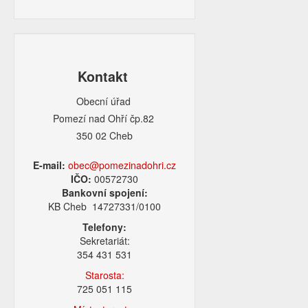
Kontakt
Obecní úřad
Pomezí nad Ohří čp.82
350 02 Cheb
E-mail:
obec@pomezinadohri.cz
IČO:
00572730
Bankovní spojení:
KB Cheb 14727331/0100
Telefony:
Sekretariát:
354 431 531
Starosta:
725 051 115