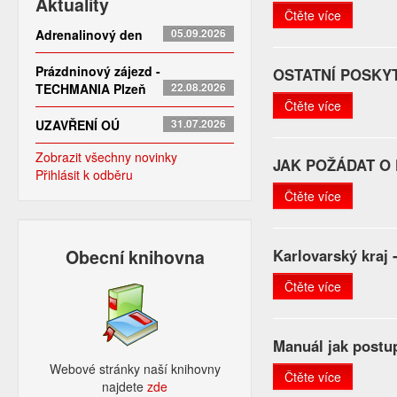
Aktuality
Čtěte více
Adrenalinový den
05.09.2026
Prázdninový zájezd -
OSTATNÍ POSKY
TECHMANIA Plzeň
22.08.2026
Čtěte více
UZAVŘENÍ OÚ
31.07.2026
Zobrazit všechny novinky
JAK POŽÁDAT O 
Přihlásit k odběru
Čtěte více
Obecní knihovna
Karlovarský kraj -
Čtěte více
Manuál jak postu
Webové stránky naší knihovny
Čtěte více
najdete
zde​