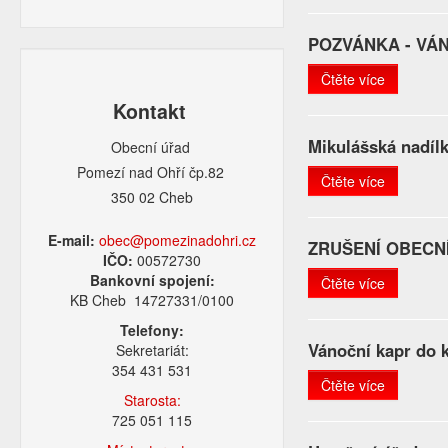
POZVÁNKA - VÁ
Čtěte více
Kontakt
Mikulášská nadíl
Obecní úřad
Pomezí nad Ohří čp.82
Čtěte více
350 02 Cheb
E-mail:
obec@pomezinadohri.cz
ZRUŠENÍ OBECN
IČO:
00572730
Bankovní spojení:
Čtěte více
KB Cheb 14727331/0100
Telefony:
Vánoční kapr do 
Sekretariát:
354 431 531
Čtěte více
Starosta:
725 051 115