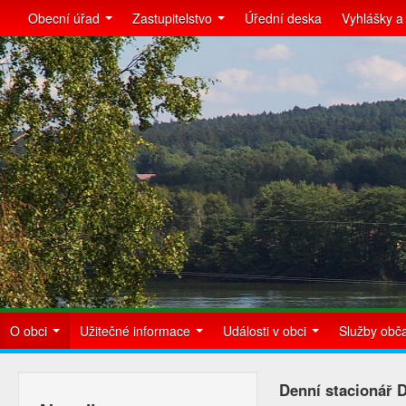
Obecní úřad
Zastupitelstvo
Úřední deska
Vyhlášky a
O obci
Užitečné informace
Události v obci
Služby ob
Denní stacionář 