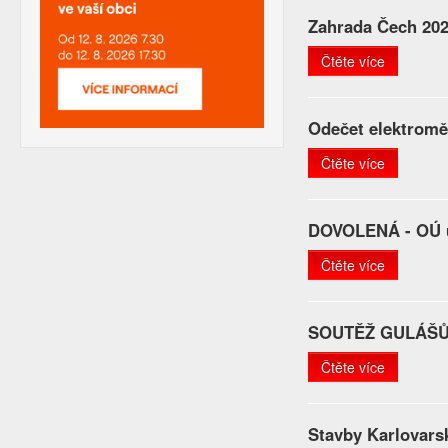
Zahrada Čech 20
Čtěte více
Odečet elektrom
Čtěte více
DOVOLENÁ - OÚ 
Čtěte více
SOUTĚŽ GULÁŠ
Čtěte více
Stavby Karlovars