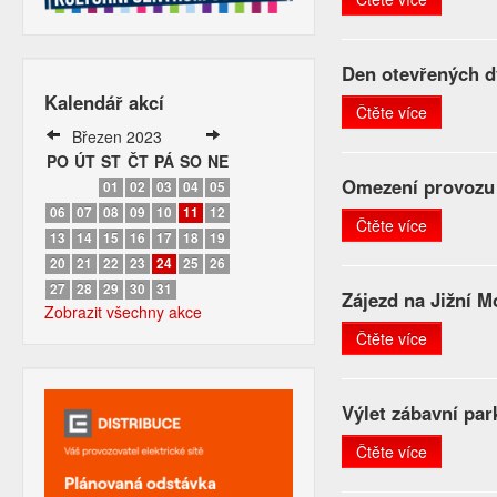
Den otevřených d
Kalendář akcí
Čtěte více
Březen 2023
PO
ÚT
ST
ČT
PÁ
SO
NE
Omezení provozu
01
02
03
04
05
06
07
08
09
10
11
12
Čtěte více
13
14
15
16
17
18
19
20
21
22
23
24
25
26
27
28
29
30
31
Zájezd na Jižní M
Zobrazit všechny akce
Čtěte více
Výlet zábavní pa
Čtěte více