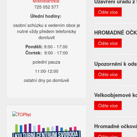
Místostarosta:
Uzavření úřadu z
725 052 577
Čtěte více
Úřední hodiny:
osobní schůzku s vedením obce je
nutné vždy předem telefonicky
HROMADNÉ OČK
domluvit
Čtěte více
Pondělí:
9:00 - 17:00
Čtvrtek:
9:00 - 17:00
polední pauza
Upozornění k ods
11:00-12:00
Čtěte více
ostatní dny po domluvě
Velkoobjemové ko
Čtěte více
Hromadné očkován
Čtěte více