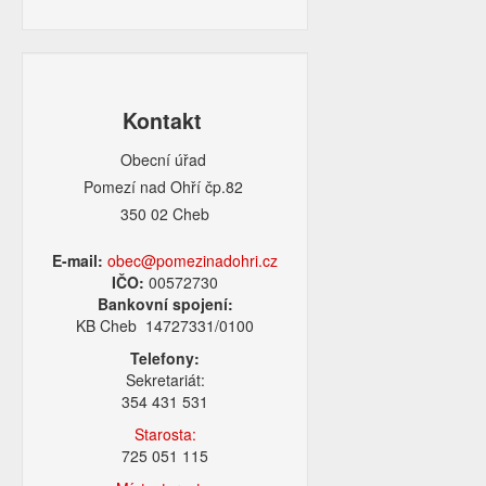
Kontakt
Obecní úřad
Pomezí nad Ohří čp.82
350 02 Cheb
E-mail:
obec@pomezinadohri.cz
IČO:
00572730
Bankovní spojení:
KB Cheb 14727331/0100
Telefony:
Sekretariát:
354 431 531
Starosta:
725 051 115