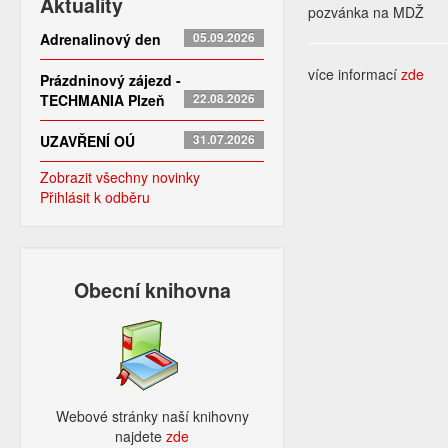
Aktuality
pozvánka na MDŽ
Adrenalinový den
05.09.2026
více informací
zde
Prázdninový zájezd -
TECHMANIA Plzeň
22.08.2026
UZAVŘENÍ OÚ
31.07.2026
Zobrazit všechny novinky
Přihlásit k odběru
Obecní knihovna
Webové stránky naší knihovny
najdete
zde​