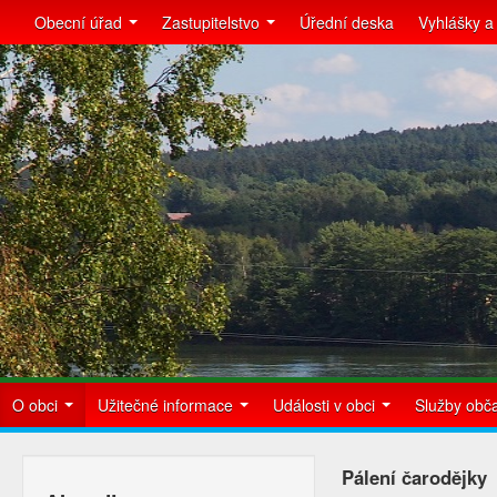
Obecní úřad
Zastupitelstvo
Úřední deska
Vyhlášky a
O obci
Užitečné informace
Události v obci
Služby ob
Pálení čarodějky