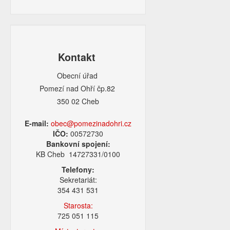
Kontakt
Obecní úřad
Pomezí nad Ohří čp.82
350 02 Cheb
E-mail:
obec@pomezinadohri.cz
IČO:
00572730
Bankovní spojení:
KB Cheb 14727331/0100
Telefony:
Sekretariát:
354 431 531
Starosta:
725 051 115