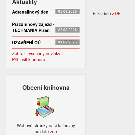
Aktuality
Adrenalinový den
05.09.2026
Bližší info
ZDE.
Prázdninový zájezd -
TECHMANIA Plzeň
22.08.2026
UZAVŘENÍ OÚ
31.07.2026
Zobrazit všechny novinky
Přihlásit k odběru
Obecní knihovna
Webové stránky naší knihovny
najdete
zde​