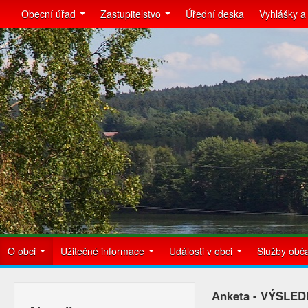
Obecní úřad
Zastupitelstvo
Úřední deska
Vyhlášky a
O obci
Užitečné informace
Události v obci
Služby ob
Anketa - VÝSLE