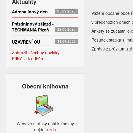
Aktuality
Adrenalinový den
05.09.2026
Vážení občané obce 
v předchozích dnech p
Prázdninový zájezd -
TECHMANIA Plzeň
22.08.2026
Ankety se zučastnilo
Posudek statika si m
UZAVŘENÍ OÚ
31.07.2026
Zprávu z průzkumu zh
Zobrazit všechny novinky
Přihlásit k odběru
Obecní knihovna
Webové stránky naší knihovny
najdete
zde​