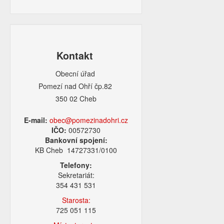
Kontakt
Obecní úřad
Pomezí nad Ohří čp.82
350 02 Cheb
E-mail:
obec@pomezinadohri.cz
IČO:
00572730
Bankovní spojení:
KB Cheb 14727331/0100
Telefony:
Sekretariát:
354 431 531
Starosta:
725 051 115