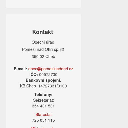
Kontakt
Obecní úřad
Pomezí nad Ohří čp.82
350 02 Cheb
E-mail:
obec@pomezinadohri.cz
IČO:
00572730
Bankovní spojení:
KB Cheb 14727331/0100
Telefony:
Sekretariát:
354 431 531
Starosta:
725 051 115