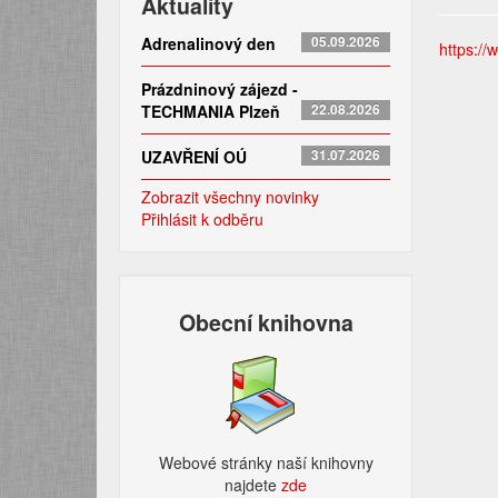
Aktuality
Adrenalinový den
05.09.2026
https://
Prázdninový zájezd -
TECHMANIA Plzeň
22.08.2026
UZAVŘENÍ OÚ
31.07.2026
Zobrazit všechny novinky
Přihlásit k odběru
Obecní knihovna
Webové stránky naší knihovny
najdete
zde​