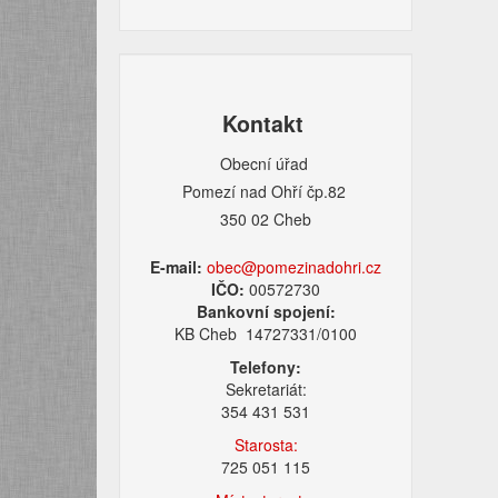
Kontakt
Obecní úřad
Pomezí nad Ohří čp.82
350 02 Cheb
E-mail:
obec@pomezinadohri.cz
IČO:
00572730
Bankovní spojení:
KB Cheb 14727331/0100
Telefony:
Sekretariát:
354 431 531
Starosta:
725 051 115