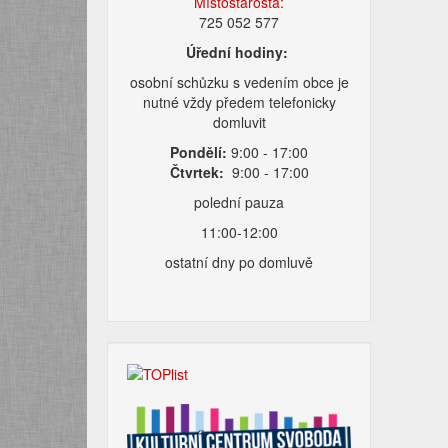
Místostarosta:
725 052 577
Úřední hodiny:
osobní schůzku s vedením obce je
nutné vždy předem telefonicky
domluvit
Pondělí:
9:00 - 17:00
Čtvrtek:
9:00 - 17:00
polední pauza
11:00-12:00
ostatní dny po domluvě