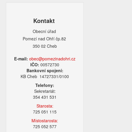
Kontakt
Obecní úřad
Pomezí nad Ohří čp.82
350 02 Cheb
E-mail:
obec@pomezinadohri.cz
IČO:
00572730
Bankovní spojení:
KB Cheb 14727331/0100
Telefony:
Sekretariát:
354 431 531
Starosta:
725 051 115
Místostarosta:
725 052 577