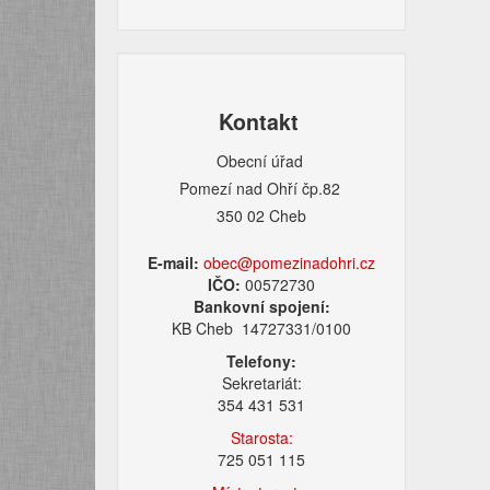
Kontakt
Obecní úřad
Pomezí nad Ohří čp.82
350 02 Cheb
E-mail:
obec@pomezinadohri.cz
IČO:
00572730
Bankovní spojení:
KB Cheb 14727331/0100
Telefony:
Sekretariát:
354 431 531
Starosta:
725 051 115