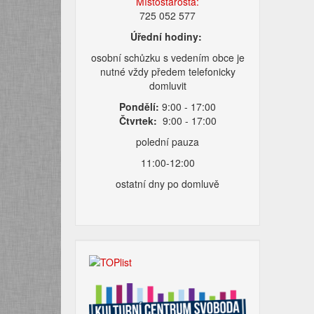
Místostarosta:
725 052 577
Úřední hodiny:
osobní schůzku s vedením obce je
nutné vždy předem telefonicky
domluvit
Pondělí:
9:00 - 17:00
Čtvrtek:
9:00 - 17:00
polední pauza
11:00-12:00
ostatní dny po domluvě