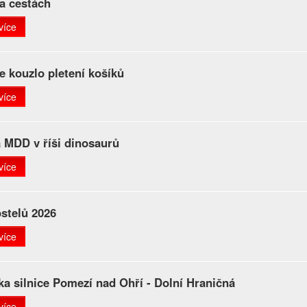
a cestách
více
e kouzlo pletení košíků
více
 MDD v říši dinosaurů
více
stelů 2026
více
ka silnice Pomezí nad Ohří - Dolní Hraničná
více