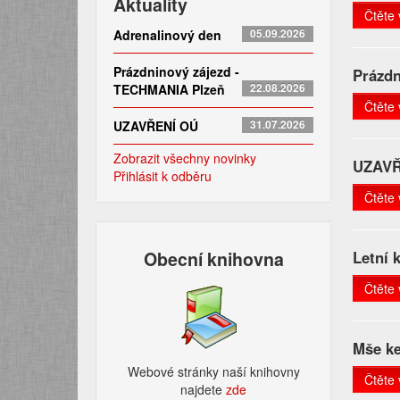
Aktuality
Čtěte 
Adrenalinový den
05.09.2026
Prázdninový zájezd -
Prázd
TECHMANIA Plzeň
22.08.2026
Čtěte 
UZAVŘENÍ OÚ
31.07.2026
Zobrazit všechny novinky
UZAVŘ
Přihlásit k odběru
Čtěte 
Obecní knihovna
Letní 
Čtěte 
Mše ke
Webové stránky naší knihovny
Čtěte 
najdete
zde​