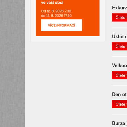
Exkurz
Čtěte 
Úklid 
Čtěte 
Velkoo
Čtěte 
Den ot
Čtěte 
Burza 