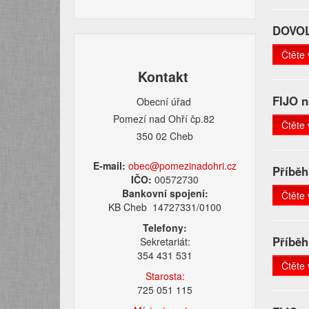
DOVOL
Čtěte 
Kontakt
FIJO n
Obecní úřad
Pomezí nad Ohří čp.82
Čtěte 
350 02 Cheb
E-mail:
obec@pomezinadohri.cz
Příběh
IČO:
00572730
Bankovní spojení:
Čtěte 
KB Cheb 14727331/0100
Telefony:
Příběh
Sekretariát:
354 431 531
Čtěte 
Starosta:
725 051 115