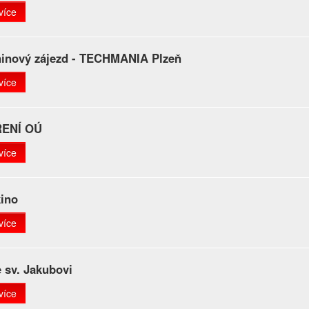
více
ninový zájezd - TECHMANIA Plzeň
více
ENÍ OÚ
více
kino
více
 sv. Jakubovi
více