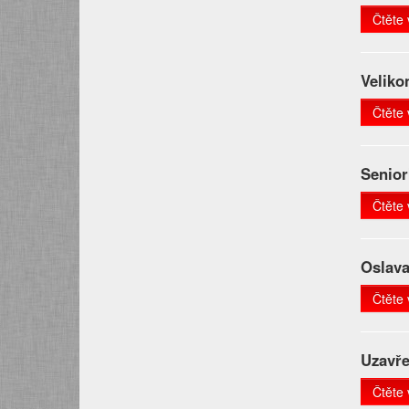
Čtěte 
Veliko
Čtěte 
Senior
Čtěte 
Oslav
Čtěte 
Uzavře
Čtěte 