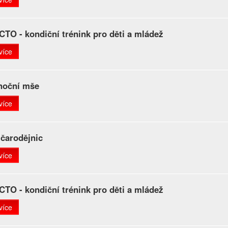
TO - kondiční trénink pro děti a mládež
více
noční mše
více
 čarodějnic
více
TO - kondiční trénink pro děti a mládež
více