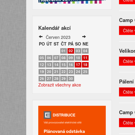
Camp C
Kalendář akcí
Čtěte 
Červen 2023
PO
ÚT
ST
ČT
PÁ
SO
NE
Veliko
01
02
03
04
05
06
07
08
09
10
11
Čtěte 
12
13
14
15
16
17
18
19
20
21
22
23
24
25
26
27
28
29
30
Pálení
Zobrazit všechny akce
Čtěte 
Camp C
Čtěte 