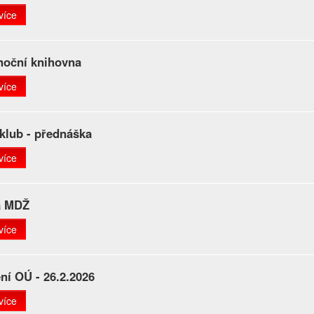
více
noční knihovna
více
klub - přednáška
více
a MDŽ
více
ní OÚ - 26.2.2026
více