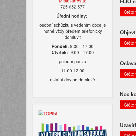
Místostarosta:
FIJO n
725 052 577
Čtěte 
Úřední hodiny:
osobní schůzku s vedením obce je
nutné vždy předem telefonicky
Objevt
domluvit
Čtěte 
Pondělí:
9:00 - 17:00
Čtvrtek:
9:00 - 17:00
polední pauza
Oslava
11:00-12:00
Čtěte 
ostatní dny po domluvě
Noc ko
Čtěte 
Uzavír
Čtěte 