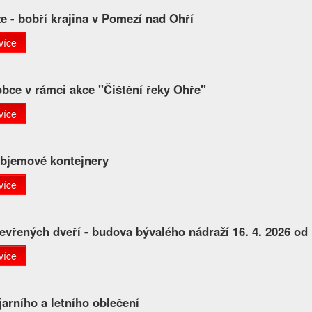
e - bobří krajina v Pomezí nad Ohří
více
obce v rámci akce "Čištění řeky Ohře"
více
bjemové kontejnery
více
evřených dveří - budova bývalého nádraží 16. 4. 2026 od
více
jarního a letního oblečení