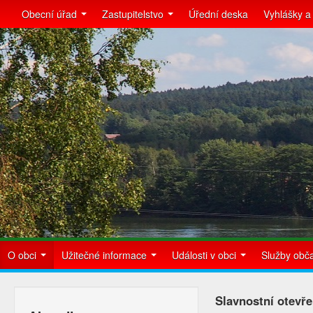
Obecní úřad
Zastupitelstvo
Úřední deska
Vyhlášky a
O obci
Užitečné informace
Události v obci
Služby ob
Slavnostní otevře