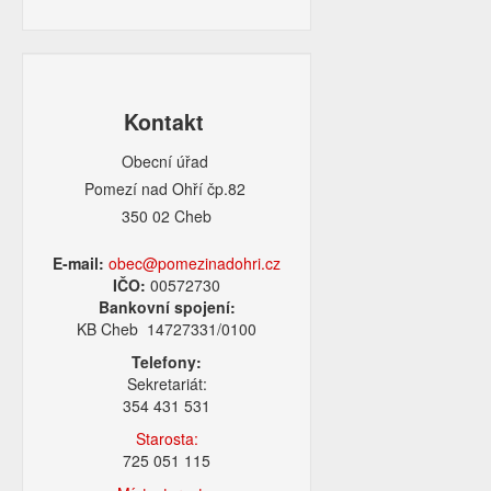
Kontakt
Obecní úřad
Pomezí nad Ohří čp.82
350 02 Cheb
E-mail:
obec@pomezinadohri.cz
IČO:
00572730
Bankovní spojení:
KB Cheb 14727331/0100
Telefony:
Sekretariát:
354 431 531
Starosta:
725 051 115