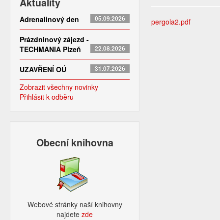
Aktuality
Adrenalinový den
05.09.2026
pergola2.pdf
Prázdninový zájezd -
TECHMANIA Plzeň
22.08.2026
UZAVŘENÍ OÚ
31.07.2026
Zobrazit všechny novinky
Přihlásit k odběru
Obecní knihovna
Webové stránky naší knihovny
najdete
zde​