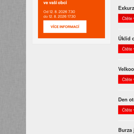
Exkurz
Čtěte 
Úklid 
Čtěte 
Velkoo
Čtěte 
Den ot
Čtěte 
Burza 