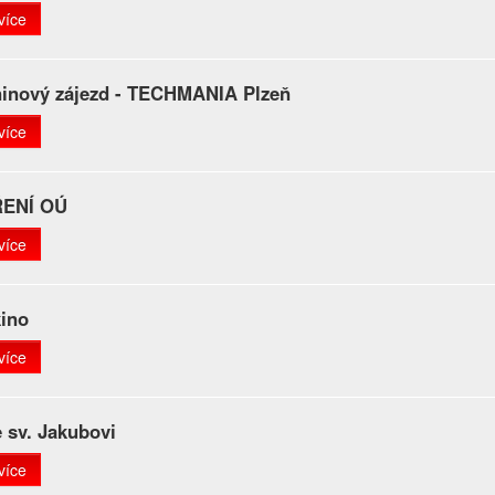
více
ninový zájezd - TECHMANIA Plzeň
více
ENÍ OÚ
více
kino
více
 sv. Jakubovi
více