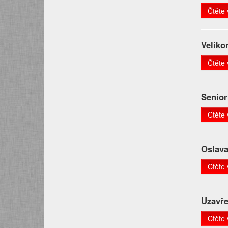
Čtěte 
Veliko
Čtěte 
Senior
Čtěte 
Oslav
Čtěte 
Uzavře
Čtěte 