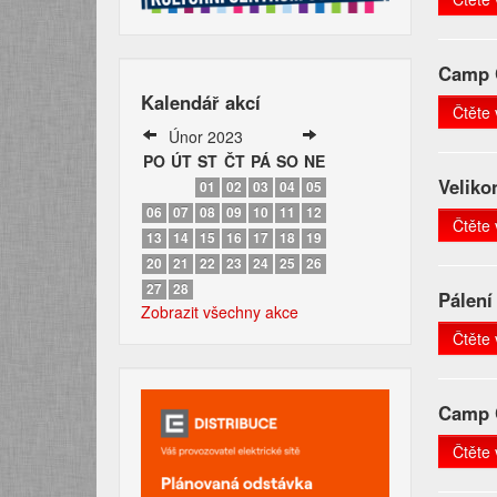
Camp C
Kalendář akcí
Čtěte 
Únor 2023
PO
ÚT
ST
ČT
PÁ
SO
NE
Veliko
01
02
03
04
05
06
07
08
09
10
11
12
Čtěte 
13
14
15
16
17
18
19
20
21
22
23
24
25
26
27
28
Pálení
Zobrazit všechny akce
Čtěte 
Camp C
Čtěte 