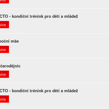
TO - kondiční trénink pro děti a mládež
více
noční mše
více
 čarodějnic
více
TO - kondiční trénink pro děti a mládež
více