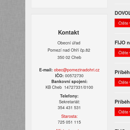
DOVOL
Čtěte 
Kontakt
FIJO n
Obecní úřad
Pomezí nad Ohří čp.82
Čtěte 
350 02 Cheb
E-mail:
obec@pomezinadohri.cz
Příběh
IČO:
00572730
Bankovní spojení:
Čtěte 
KB Cheb 14727331/0100
Telefony:
Příběh
Sekretariát:
354 431 531
Čtěte 
Starosta:
725 051 115