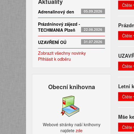
Aktuality
Čtěte 
Adrenalinový den
05.09.2026
Prázdninový zájezd -
Prázd
TECHMANIA Plzeň
22.08.2026
Čtěte 
UZAVŘENÍ OÚ
31.07.2026
Zobrazit všechny novinky
UZAVŘ
Přihlásit k odběru
Čtěte 
Obecní knihovna
Letní 
Čtěte 
Mše ke
Webové stránky naší knihovny
Čtěte 
najdete
zde​