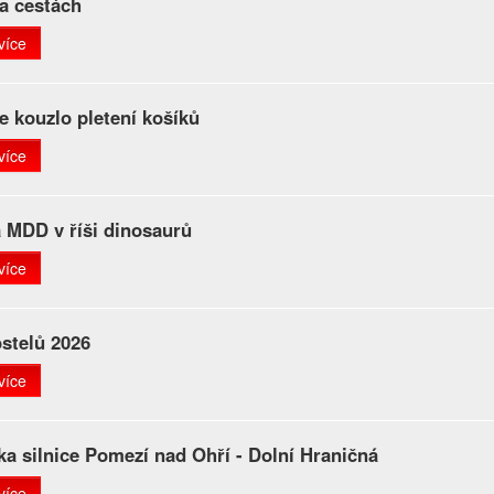
a cestách
více
e kouzlo pletení košíků
více
 MDD v říši dinosaurů
více
stelů 2026
více
ka silnice Pomezí nad Ohří - Dolní Hraničná
více