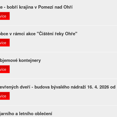
e - bobří krajina v Pomezí nad Ohří
více
obce v rámci akce "Čištění řeky Ohře"
více
bjemové kontejnery
více
evřených dveří - budova bývalého nádraží 16. 4. 2026 od
více
jarního a letního oblečení