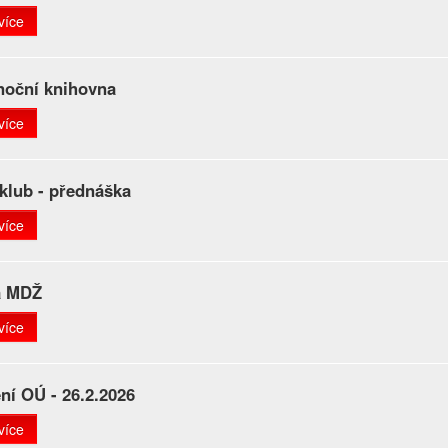
více
noční knihovna
více
klub - přednáška
více
a MDŽ
více
ní OÚ - 26.2.2026
více