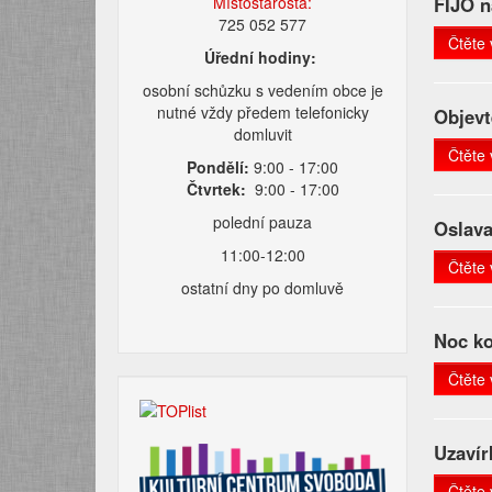
Místostarosta:
FIJO n
725 052 577
Čtěte 
Úřední hodiny:
osobní schůzku s vedením obce je
nutné vždy předem telefonicky
Objevt
domluvit
Čtěte 
Pondělí:
9:00 - 17:00
Čtvrtek:
9:00 - 17:00
polední pauza
Oslava
11:00-12:00
Čtěte 
ostatní dny po domluvě
Noc ko
Čtěte 
Uzavír
Čtěte 