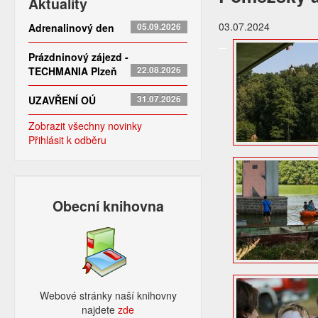
Aktuality
03.07.2024
Adrenalinový den
05.09.2026
Prázdninový zájezd -
TECHMANIA Plzeň
22.08.2026
UZAVŘENÍ OÚ
31.07.2026
Zobrazit všechny novinky
Přihlásit k odběru
Obecní knihovna
Webové stránky naší knihovny
najdete
zde​