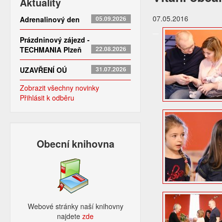
Aktuality
07.05.2016
Adrenalinový den
05.09.2026
Prázdninový zájezd -
TECHMANIA Plzeň
22.08.2026
UZAVŘENÍ OÚ
31.07.2026
Zobrazit všechny novinky
Přihlásit k odběru
Obecní knihovna
Webové stránky naší knihovny
najdete
zde​