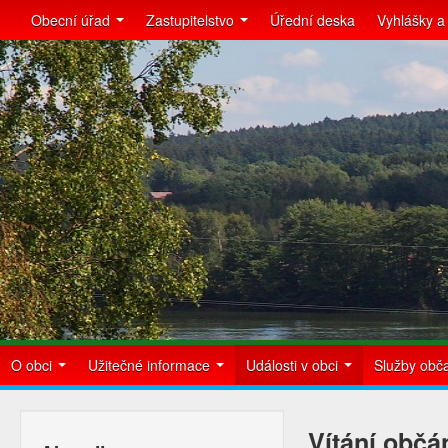
Obecní úřad
Zastupitelstvo
Úřední deska
Vyhlášky a
O obci
Užitečné informace
Události v obci
Služby ob
Vítání občá