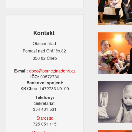
Kontakt
Obecní úřad
Pomezí nad Ohří čp.82
350 02 Cheb
E-mail:
obec@pomezinadohri.cz
IČO:
00572730
Bankovní spojení:
KB Cheb 14727331/0100
Telefony:
Sekretariát:
354 431 531
Starosta:
725 051 115