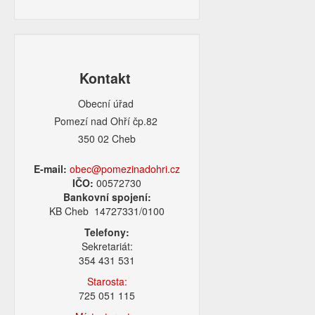
Kontakt
Obecní úřad
Pomezí nad Ohří čp.82
350 02 Cheb
E-mail:
obec@pomezinadohri.cz
IČO:
00572730
Bankovní spojení:
KB Cheb 14727331/0100
Telefony:
Sekretariát:
354 431 531
Starosta:
725 051 115