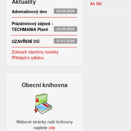
Aktuality
A4 NK
Adrenalinový den
05.09.2026
Prázdninový zájezd -
TECHMANIA Plzeň
22.08.2026
UZAVŘENÍ OÚ
31.07.2026
Zobrazit všechny novinky
Přihlásit k odběru
Obecní knihovna
Webové stránky naší knihovny
najdete
zde​