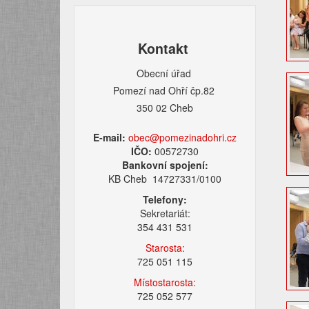
Kontakt
Obecní úřad
Pomezí nad Ohří čp.82
350 02 Cheb
E-mail:
obec@pomezinadohri.cz
IČO:
00572730
Bankovní spojení:
KB Cheb 14727331/0100
Telefony:
Sekretariát:
354 431 531
Starosta:
725 051 115
Místostarosta:
725 052 577