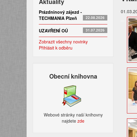
Aktuality
01.03.2
Prázdninový zájezd -
TECHMANIA Plzeň
22.08.2026
UZAVŘENÍ OÚ
31.07.2026
Zobrazit všechny novinky
Přihlásit k odběru
Obecní knihovna
Webové stránky naší knihovny
najdete
zde​