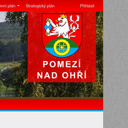
mní plán
Strategický plán
Přihlásit