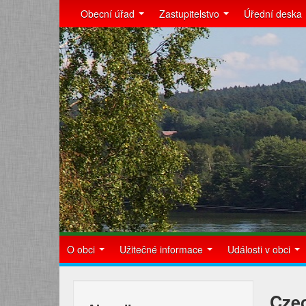
Obecní úřad
Zastupitelstvo
Úřední deska
O obci
Užitečné informace
Události v obci
Czec