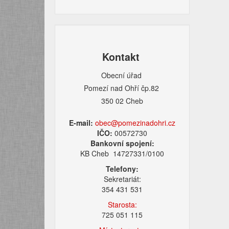
Kontakt
Obecní úřad
Pomezí nad Ohří čp.82
350 02 Cheb
E-mail:
obec@pomezinadohri.cz
IČO:
00572730
Bankovní spojení:
KB Cheb 14727331/0100
Telefony:
Sekretariát:
354 431 531
Starosta:
725 051 115