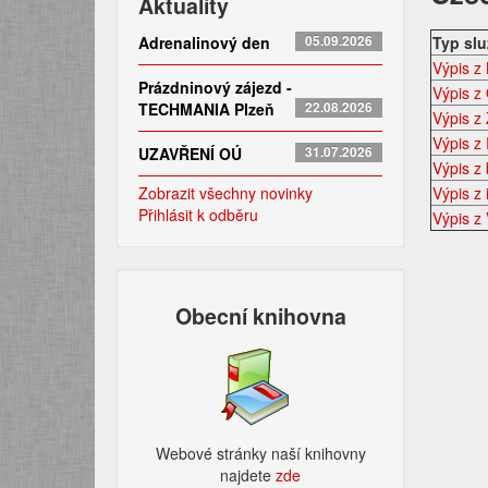
Aktuality
Adrenalinový den
05.09.2026
Typ sl
Výpis z
Prázdninový zájezd -
Výpis z
TECHMANIA Plzeň
22.08.2026
Výpis z
Výpis z 
UZAVŘENÍ OÚ
31.07.2026
Výpis z
Zobrazit všechny novinky
Výpis z 
Přihlásit k odběru
Výpis z 
Obecní knihovna
Webové stránky naší knihovny
najdete
zde​