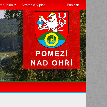
mní plán
Strategický plán
Přihlásit