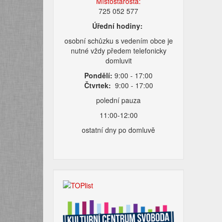
Místostarosta:
725 052 577
Úřední hodiny:
osobní schůzku s vedením obce je
nutné vždy předem telefonicky
domluvit
Pondělí:
9:00 - 17:00
Čtvrtek:
9:00 - 17:00
polední pauza
11:00-12:00
ostatní dny po domluvě