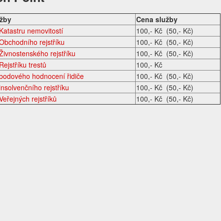
užby
Cena služby
 Katastru nemovitostí
100,- Kč (50,- Kč)
 Obchodního rejstříku
100,- Kč (50,- Kč)
 Živnostenského rejstříku
100,- Kč (50,- Kč)
Rejstříku trestů
100,- Kč
 bodového hodnocení řidiče
100,- Kč (50,- Kč)
insolvenčního rejstříku
100,- Kč (50,- Kč)
Veřejných rejstříků
100,- Kč (50,- Kč)