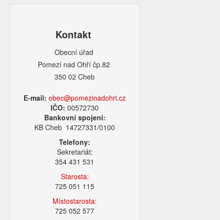
Kontakt
Obecní úřad
Pomezí nad Ohří čp.82
350 02 Cheb
E-mail:
obec@pomezinadohri.cz
IČO:
00572730
Bankovní spojení:
KB Cheb 14727331/0100
Telefony:
Sekretariát:
354 431 531
Starosta:
725 051 115
Místostarosta:
725 052 577