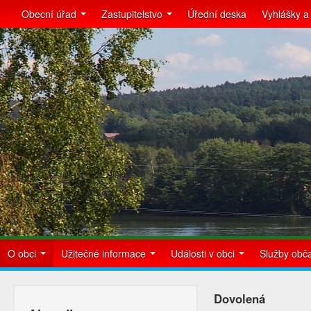
Obecní úřad
Zastupitelstvo
Úřední deska
Vyhlášky a
O obci
Užitečné informace
Události v obci
Služby ob
Dovolená