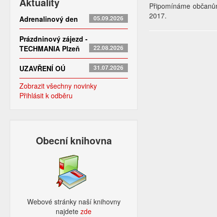
Aktuality
Připomínáme občanům 
2017.
Adrenalinový den
05.09.2026
Prázdninový zájezd -
TECHMANIA Plzeň
22.08.2026
UZAVŘENÍ OÚ
31.07.2026
Zobrazit všechny novinky
Přihlásit k odběru
Obecní knihovna
Webové stránky naší knihovny
najdete
zde​