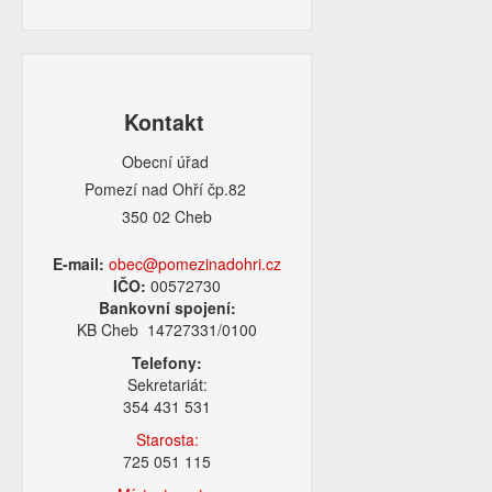
Kontakt
Obecní úřad
Pomezí nad Ohří čp.82
350 02 Cheb
E-mail:
obec@pomezinadohri.cz
IČO:
00572730
Bankovní spojení:
KB Cheb 14727331/0100
Telefony:
Sekretariát:
354 431 531
Starosta:
725 051 115