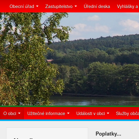
Obecní úřad
Zastupitelstvo
Úřední deska
Vyhlášky a
O obci
Užitečné informace
Události v obci
Služby ob
Poplatky...