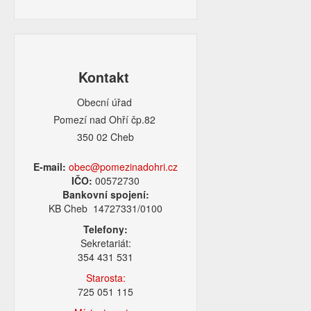
Kontakt
Obecní úřad
Pomezí nad Ohří čp.82
350 02 Cheb
E-mail:
obec@pomezinadohri.cz
IČO:
00572730
Bankovní spojení:
KB Cheb 14727331/0100
Telefony:
Sekretariát:
354 431 531
Starosta:
725 051 115