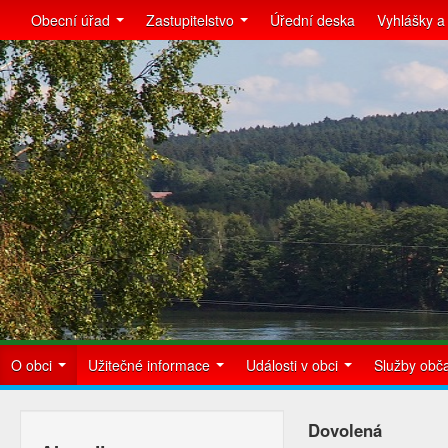
Obecní úřad
Zastupitelstvo
Úřední deska
Vyhlášky a
O obci
Užitečné informace
Události v obci
Služby ob
Dovolená