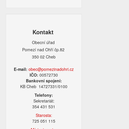
Kontakt
Obecní úřad
Pomezí nad Ohří čp.82
350 02 Cheb
E-mail:
obec@pomezinadohri.cz
IČO:
00572730
Bankovní spojení:
KB Cheb 14727331/0100
Telefony:
Sekretariát:
354 431 531
Starosta:
725 051 115