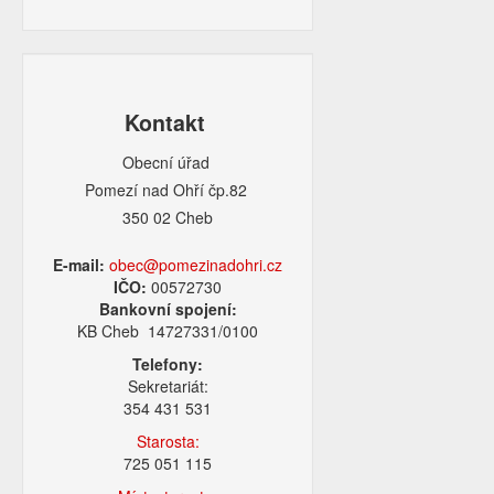
Kontakt
Obecní úřad
Pomezí nad Ohří čp.82
350 02 Cheb
E-mail:
obec@pomezinadohri.cz
IČO:
00572730
Bankovní spojení:
KB Cheb 14727331/0100
Telefony:
Sekretariát:
354 431 531
Starosta:
725 051 115