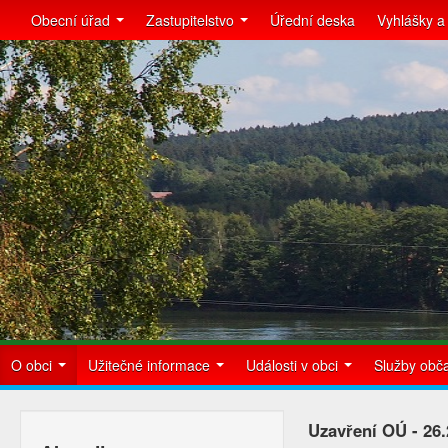
Obecní úřad
Zastupitelstvo
Úřední deska
Vyhlášky a
O obci
Užitečné informace
Události v obci
Služby ob
Uzavření OÚ - 26.