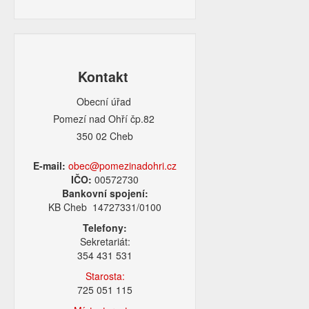
Kontakt
Obecní úřad
Pomezí nad Ohří čp.82
350 02 Cheb
E-mail:
obec@pomezinadohri.cz
IČO:
00572730
Bankovní spojení:
KB Cheb 14727331/0100
Telefony:
Sekretariát:
354 431 531
Starosta:
725 051 115