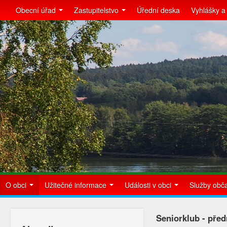
Obecní úřad
Zastupitelstvo
Úřední deska
Vyhlášky a
O obci
Užitečné informace
Události v obci
Služby ob
Seniorklub - pře