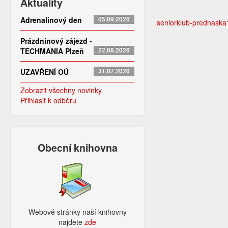
Aktuality
Adrenalinový den
05.09.2026
seniorklub-prednaska
Prázdninový zájezd -
TECHMANIA Plzeň
22.08.2026
UZAVŘENÍ OÚ
31.07.2026
Zobrazit všechny novinky
Přihlásit k odběru
Obecní knihovna
Webové stránky naší knihovny
najdete
zde​