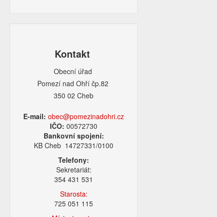
Kontakt
Obecní úřad
Pomezí nad Ohří čp.82
350 02 Cheb
E-mail:
obec@pomezinadohri.cz
IČO:
00572730
Bankovní spojení:
KB Cheb 14727331/0100
Telefony:
Sekretariát:
354 431 531
Starosta:
725 051 115