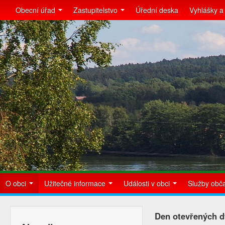
Obecní úřad
Zastupitelstvo
Úřední deska
Vyhlášky a
O obci
Užitečné informace
Události v obci
Služby ob
Den otevřených d