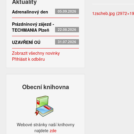
Aktuality
Adrenalinový den
05.09.2026
1zscheb.jpg (2972×1
Prázdninový zájezd -
TECHMANIA Plzeň
22.08.2026
UZAVŘENÍ OÚ
31.07.2026
Zobrazit všechny novinky
Přihlásit k odběru
Obecní knihovna
Webové stránky naší knihovny
najdete
zde​