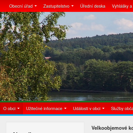
Obecní úřad
Zastupitelstvo
Úřední deska
Vyhlášky a
O obci
Užitečné informace
Události v obci
Služby ob
Velkoobjemové ko