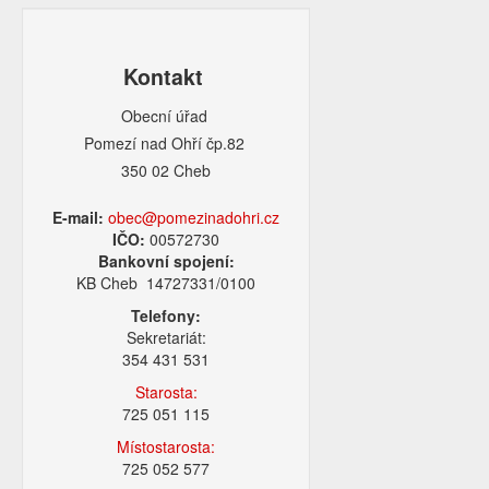
Kontakt
Obecní úřad
Pomezí nad Ohří čp.82
350 02 Cheb
E-mail:
obec@pomezinadohri.cz
IČO:
00572730
Bankovní spojení:
KB Cheb 14727331/0100
Telefony:
Sekretariát:
354 431 531
Starosta:
725 051 115
Místostarosta:
725 052 577