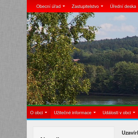
Obecní úřad
Zastupitelstvo
Úřední deska
O obci
Užitečné informace
Události v obci
Uzavír