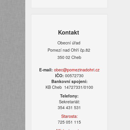
Kontakt
Obecní úřad
Pomezí nad Ohří čp.82
350 02 Cheb
E-mail:
obec@pomezinadohri.cz
IČO:
00572730
Bankovní spojení:
KB Cheb 14727331/0100
Telefony:
Sekretariát:
354 431 531
Starosta:
725 051 115