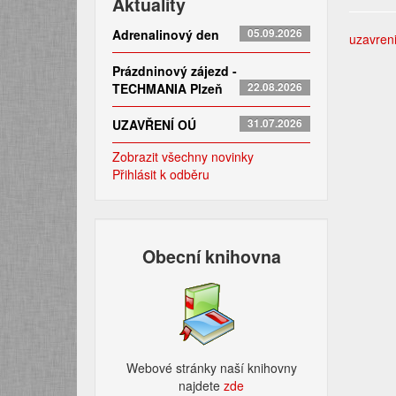
Aktuality
Adrenalinový den
05.09.2026
uzavreni
Prázdninový zájezd -
TECHMANIA Plzeň
22.08.2026
UZAVŘENÍ OÚ
31.07.2026
Zobrazit všechny novinky
Přihlásit k odběru
Obecní knihovna
Webové stránky naší knihovny
najdete
zde​