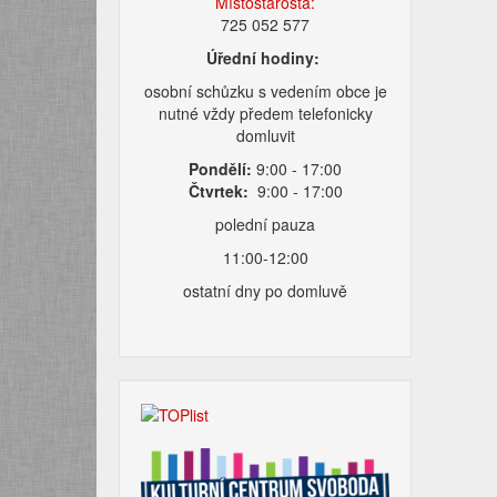
Místostarosta:
725 052 577
Úřední hodiny:
osobní schůzku s vedením obce je
nutné vždy předem telefonicky
domluvit
Pondělí:
9:00 - 17:00
Čtvrtek:
9:00 - 17:00
polední pauza
11:00-12:00
ostatní dny po domluvě