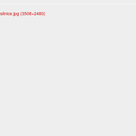
silnice.jpg (3508×2480)