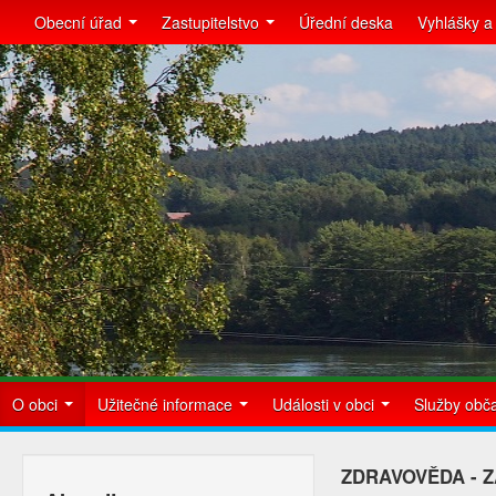
Obecní úřad
Zastupitelstvo
Úřední deska
Vyhlášky a
O obci
Užitečné informace
Události v obci
Služby ob
ZDRAVOVĚDA - 