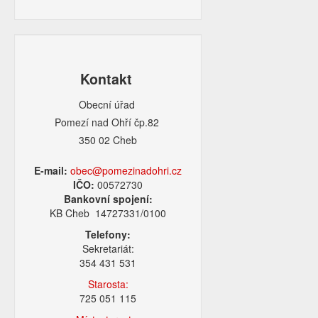
Kontakt
Obecní úřad
Pomezí nad Ohří čp.82
350 02 Cheb
E-mail:
obec@pomezinadohri.cz
IČO:
00572730
Bankovní spojení:
KB Cheb 14727331/0100
Telefony:
Sekretariát:
354 431 531
Starosta:
725 051 115