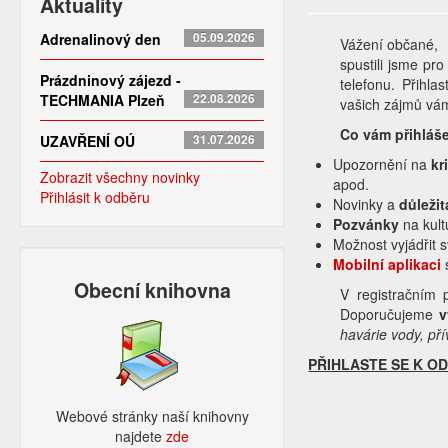
Aktuality
Adrenalinový den
05.09.2026
Vážení občané,
spustili jsme pr
Prázdninový zájezd -
telefonu. Přihl
TECHMANIA Plzeň
22.08.2026
vašich zájmů vá
Co vám přihláš
UZAVŘENÍ OÚ
31.07.2026
Upozornění na
kr
Zobrazit všechny novinky
apod.
Přihlásit k odběru
Novinky a
důleži
Pozvánky
na kult
Možnost vyjádřit 
Mobilní aplikaci
Obecní knihovna
V registračním 
Doporučujeme
v
havárie vody, pří
PŘIHLASTE SE K O
Webové stránky naší knihovny
najdete
zde​