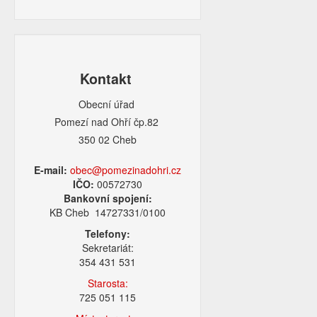
Kontakt
Obecní úřad
Pomezí nad Ohří čp.82
350 02 Cheb
E-mail:
obec@pomezinadohri.cz
IČO:
00572730
Bankovní spojení:
KB Cheb 14727331/0100
Telefony:
Sekretariát:
354 431 531
Starosta:
725 051 115