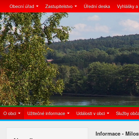
Obecní úřad
Zastupitelstvo
Úřední deska
Vyhlášky a
O obci
Užitečné informace
Události v obci
Služby ob
Informace - Milost