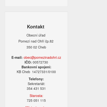
Kontakt
Obecní úřad
Pomezí nad Ohří čp.82
350 02 Cheb
E-mail:
obec@pomezinadohri.cz
IČO:
00572730
Bankovní spojení:
KB Cheb 14727331/0100
Telefony:
Sekretariát:
354 431 531
Starosta:
725 051 115