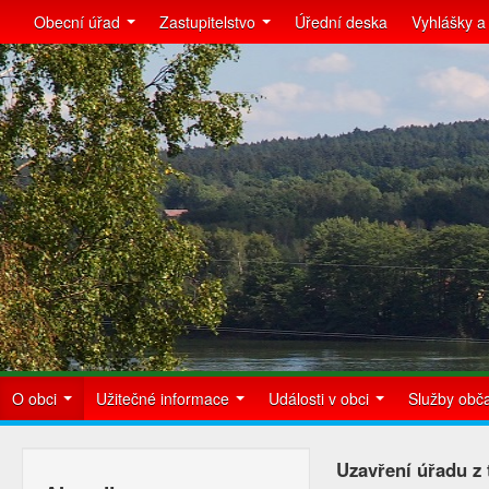
Obecní úřad
Zastupitelstvo
Úřední deska
Vyhlášky a
O obci
Užitečné informace
Události v obci
Služby ob
Uzavření úřadu z