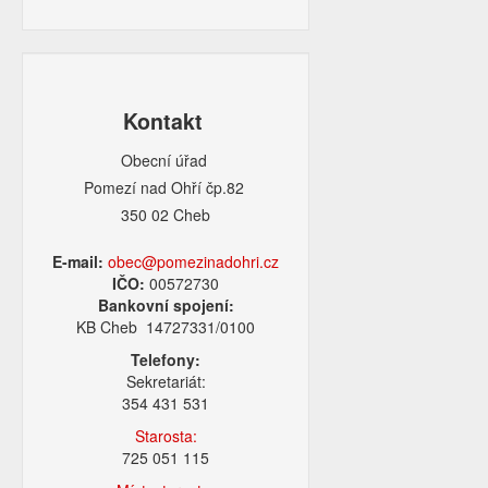
Kontakt
Obecní úřad
Pomezí nad Ohří čp.82
350 02 Cheb
E-mail:
obec@pomezinadohri.cz
IČO:
00572730
Bankovní spojení:
KB Cheb 14727331/0100
Telefony:
Sekretariát:
354 431 531
Starosta:
725 051 115