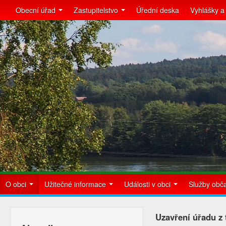
Obecní úřad
Zastupitelstvo
Úřední deska
Vyhlášky a
O obci
Užitečné informace
Události v obci
Služby ob
Uzavření úřadu z