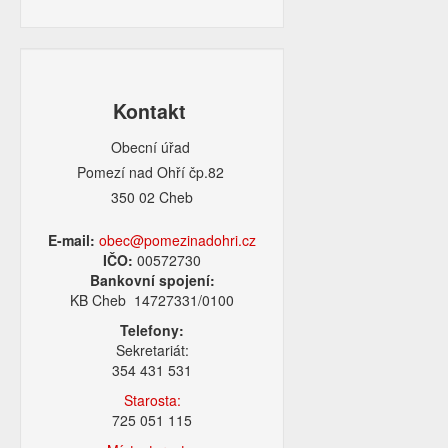
Kontakt
Obecní úřad
Pomezí nad Ohří čp.82
350 02 Cheb
E-mail:
obec@pomezinadohri.cz
IČO:
00572730
Bankovní spojení:
KB Cheb 14727331/0100
Telefony:
Sekretariát:
354 431 531
Starosta:
725 051 115