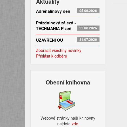
Aktuality
Adrenalinový den
05.09.2026
Prázdninový zájezd -
TECHMANIA Plzeň
22.08.2026
UZAVŘENÍ OÚ
31.07.2026
Zobrazit všechny novinky
Přihlásit k odběru
Obecní knihovna
Webové stránky naší knihovny
najdete
zde​