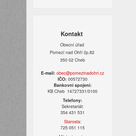
Kontakt
Obecní úřad
Pomezí nad Ohří čp.82
350 02 Cheb
E-mail:
obec@pomezinadohri.cz
IČO:
00572730
Bankovní spojení:
KB Cheb 14727331/0100
Telefony:
Sekretariát:
354 431 531
Starosta:
725 051 115