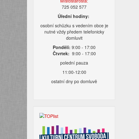
Místostarosta:
725 052 577
Úřední hodiny:
osobní schůzku s vedením obce je
nutné vždy předem telefonicky
domluvit
Pondělí:
9:00 - 17:00
Čtvrtek:
9:00 - 17:00
polední pauza
11:00-12:00
ostatní dny po domluvě