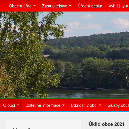
Obecní úřad
Zastupitelstvo
Úřední deska
Vyhlášky a
O obci
Užitečné informace
Události v obci
Služby ob
Úklid obce 2021