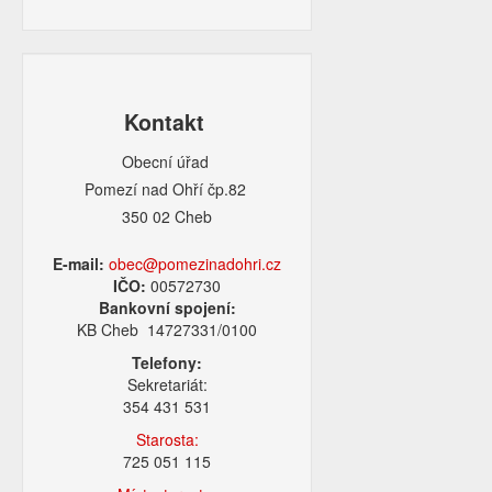
Kontakt
Obecní úřad
Pomezí nad Ohří čp.82
350 02 Cheb
E-mail:
obec@pomezinadohri.cz
IČO:
00572730
Bankovní spojení:
KB Cheb 14727331/0100
Telefony:
Sekretariát:
354 431 531
Starosta:
725 051 115