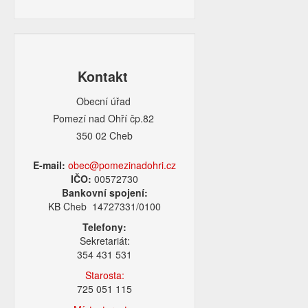
Kontakt
Obecní úřad
Pomezí nad Ohří čp.82
350 02 Cheb
E-mail:
obec@pomezinadohri.cz
IČO:
00572730
Bankovní spojení:
KB Cheb 14727331/0100
Telefony:
Sekretariát:
354 431 531
Starosta:
725 051 115