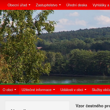
Obecní úřad
Zastupitelstvo
Úřední deska
Vyhlášky a
O obci
Užitečné informace
Události v obci
Služby ob
Vzor čestného pr