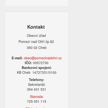
Kontakt
Obecní úřad
Pomezí nad Ohří čp.82
350 02 Cheb
E-mail:
obec@pomezinadohri.cz
IČO:
00572730
Bankovní spojení:
KB Cheb 14727331/0100
Telefony:
Sekretariát:
354 431 531
Starosta:
725 051 115