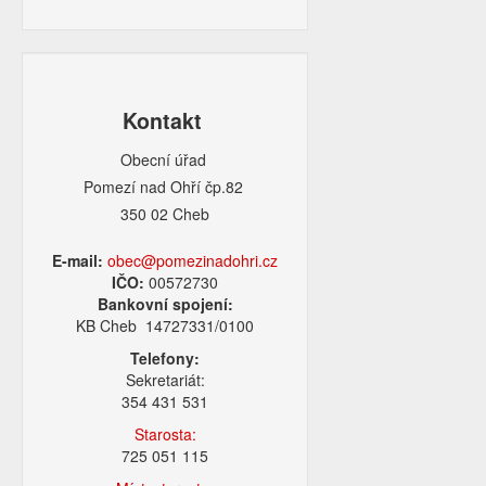
Kontakt
Obecní úřad
Pomezí nad Ohří čp.82
350 02 Cheb
E-mail:
obec@pomezinadohri.cz
IČO:
00572730
Bankovní spojení:
KB Cheb 14727331/0100
Telefony:
Sekretariát:
354 431 531
Starosta:
725 051 115