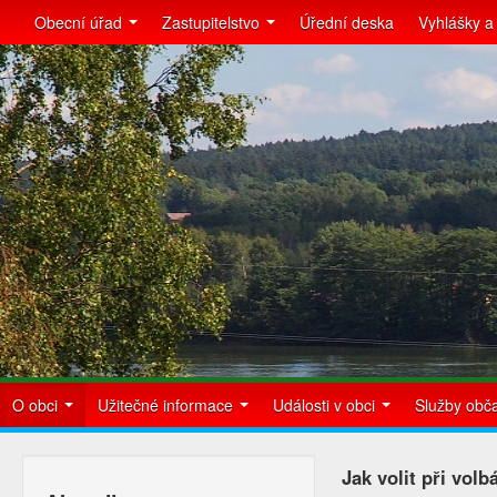
Obecní úřad
Zastupitelstvo
Úřední deska
Vyhlášky a
O obci
Užitečné informace
Události v obci
Služby ob
Jak volit při vol