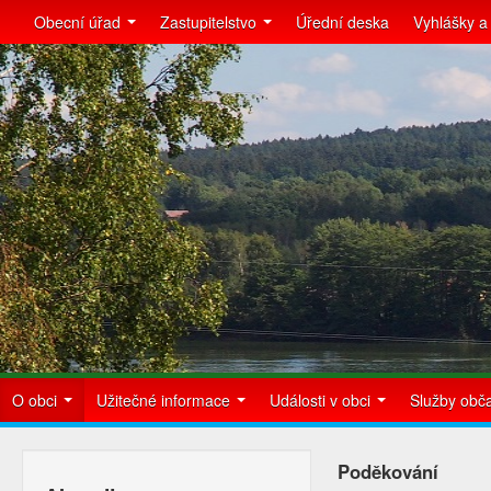
Obecní úřad
Zastupitelstvo
Úřední deska
Vyhlášky a
O obci
Užitečné informace
Události v obci
Služby ob
Poděkování