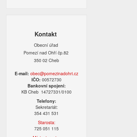
Kontakt
Obecní úřad
Pomezí nad Ohří čp.82
350 02 Cheb
E-mail:
obec@pomezinadohri.cz
IČO:
00572730
Bankovní spojení:
KB Cheb 14727331/0100
Telefony:
Sekretariát:
354 431 531
Starosta:
725 051 115