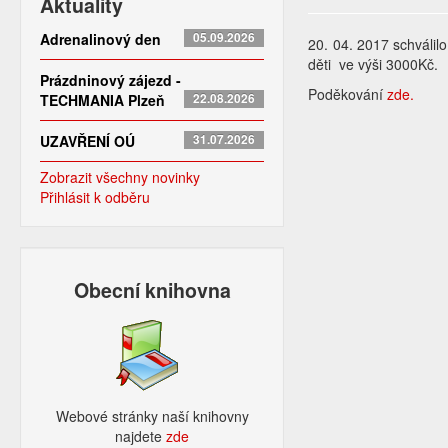
Aktuality
Adrenalinový den
05.09.2026
20. 04. 2017 schválil
děti ve výši 3000Kč
Prázdninový zájezd -
Poděkování
zde.
TECHMANIA Plzeň
22.08.2026
UZAVŘENÍ OÚ
31.07.2026
Zobrazit všechny novinky
Přihlásit k odběru
Obecní knihovna
Webové stránky naší knihovny
najdete
zde​