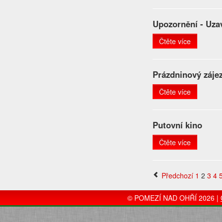
Upozornění - Uza
Čtěte více
Prázdninový záje
Čtěte více
Putovní kino
Čtěte více
Předchozí
1
2
3
4
© POMEZÍ NAD OHŘÍ 2026 |