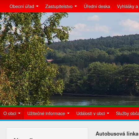
Obecní úřad
Zastupitelstvo
Úřední deska
Vyhlášky a
O obci
Užitečné informace
Události v obci
Služby ob
Autobusová linka 