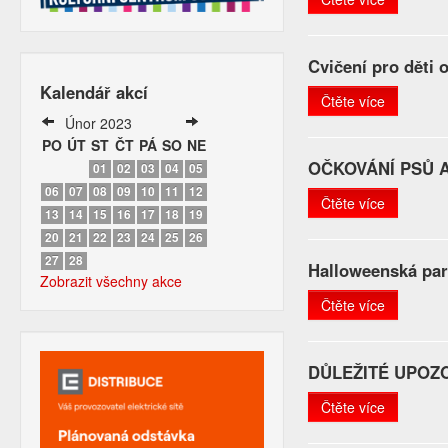
Cvičení pro děti
Kalendář akcí
Čtěte více
Únor 2023
PO
ÚT
ST
ČT
PÁ
SO
NE
OČKOVÁNÍ PSŮ A
01
02
03
04
05
06
07
08
09
10
11
12
Čtěte více
13
14
15
16
17
18
19
20
21
22
23
24
25
26
27
28
Halloweenská par
Zobrazit všechny akce
Čtěte více
DŮLEŽITÉ UPOZ
Čtěte více