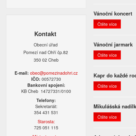
Vánoční koncert
Čtěte více
Kontakt
Vánoční jarmark
Obecní úřad
Pomezí nad Ohří čp.82
Čtěte více
350 02 Cheb
E-mail:
obec@pomezinadohri.cz
Kapr do každé ro
IČO:
00572730
Bankovní spojení:
Čtěte více
KB Cheb 14727331/0100
Telefony:
Mikulášská nadíl
Sekretariát:
354 431 531
Čtěte více
Starosta:
725 051 115