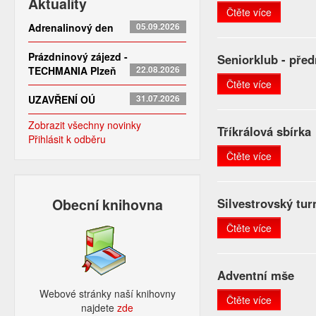
Aktuality
Čtěte více
Adrenalinový den
05.09.2026
Prázdninový zájezd -
Seniorklub - pře
TECHMANIA Plzeň
22.08.2026
Čtěte více
UZAVŘENÍ OÚ
31.07.2026
Zobrazit všechny novinky
Tříkrálová sbírka
Přihlásit k odběru
Čtěte více
Obecní knihovna
Silvestrovský tur
Čtěte více
Adventní mše
Webové stránky naší knihovny
Čtěte více
najdete
zde​