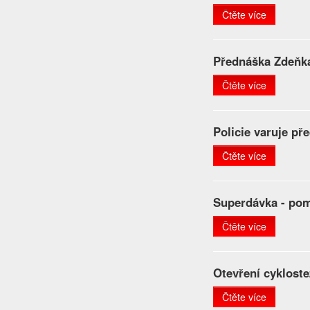
Čtěte více
Přednáška Zdeňka
Čtěte více
Policie varuje př
Čtěte více
Superdávka - pom
Čtěte více
Otevření cyklost
Čtěte více