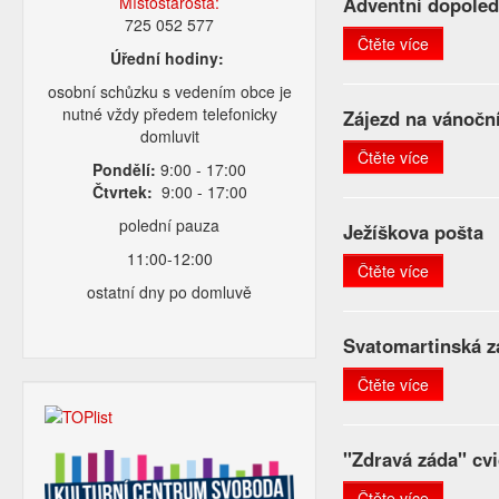
Místostarosta:
Adventní dopoled
725 052 577
Čtěte více
Úřední hodiny:
osobní schůzku s vedením obce je
nutné vždy předem telefonicky
Zájezd na vánoční
domluvit
Čtěte více
Pondělí:
9:00 - 17:00
Čtvrtek:
9:00 - 17:00
polední pauza
Ježíškova pošta
11:00-12:00
Čtěte více
ostatní dny po domluvě
Svatomartinská z
Čtěte více
"Zdravá záda" cvi
Čtěte více