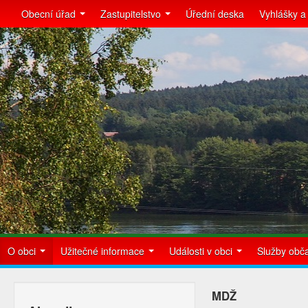
Obecní úřad
Zastupitelstvo
Úřední deska
Vyhlášky a
O obci
Užitečné informace
Události v obci
Služby ob
MDŽ