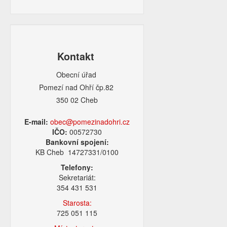
Kontakt
Obecní úřad
Pomezí nad Ohří čp.82
350 02 Cheb
E-mail:
obec@pomezinadohri.cz
IČO:
00572730
Bankovní spojení:
KB Cheb 14727331/0100
Telefony:
Sekretariát:
354 431 531
Starosta:
725 051 115