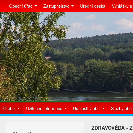
Obecní úřad
Zastupitelstvo
Úřední deska
Vyhlášky a
O obci
Užitečné informace
Události v obci
Služby ob
ZDRAVOVĚDA - 