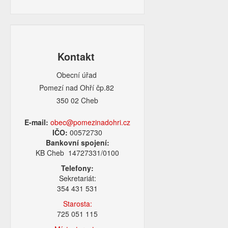
Kontakt
Obecní úřad
Pomezí nad Ohří čp.82
350 02 Cheb
E-mail:
obec@pomezinadohri.cz
IČO:
00572730
Bankovní spojení:
KB Cheb 14727331/0100
Telefony:
Sekretariát:
354 431 531
Starosta:
725 051 115