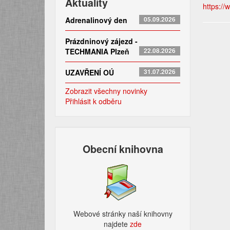
Aktuality
https://
Adrenalinový den
05.09.2026
Prázdninový zájezd -
TECHMANIA Plzeň
22.08.2026
UZAVŘENÍ OÚ
31.07.2026
Zobrazit všechny novinky
Přihlásit k odběru
Obecní knihovna
Webové stránky naší knihovny
najdete
zde​