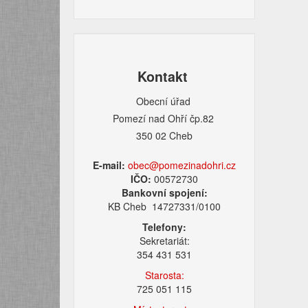
Kontakt
Obecní úřad
Pomezí nad Ohří čp.82
350 02 Cheb
E-mail:
obec@pomezinadohri.cz
IČO:
00572730
Bankovní spojení:
KB Cheb 14727331/0100
Telefony:
Sekretariát:
354 431 531
Starosta:
725 051 115