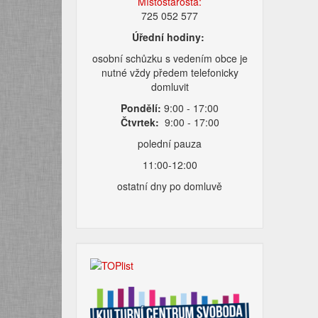
Místostarosta:
725 052 577
Úřední hodiny:
osobní schůzku s vedením obce je
nutné vždy předem telefonicky
domluvit
Pondělí:
9:00 - 17:00
Čtvrtek:
9:00 - 17:00
polední pauza
11:00-12:00
ostatní dny po domluvě